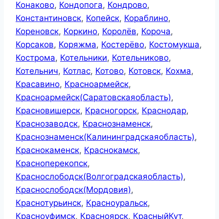
Конаково
,
Кондопога
,
Кондрово
,
Константиновск
,
Копейск
,
Кораблино
,
Кореновск
,
Коркино
,
Королёв
,
Короча
,
Корсаков
,
Коряжма
,
Костерёво
,
Костомукша
,
Кострома
,
Котельники
,
Котельниково
,
Котельнич
,
Котлас
,
Котово
,
Котовск
,
Кохма
,
Красавино
,
Красноармейск
,
Красноармейск(Саратовскаяобласть)
,
Красновишерск
,
Красногорск
,
Краснодар
,
Краснозаводск
,
Краснознаменск
,
Краснознаменск(Калининградскаяобласть)
,
Краснокаменск
,
Краснокамск
,
Красноперекопск
,
Краснослободск(Волгоградскаяобласть)
,
Краснослободск(Мордовия)
,
Краснотурьинск
,
Красноуральск
,
Красноуфимск
,
Красноярск
,
КрасныйКут
,