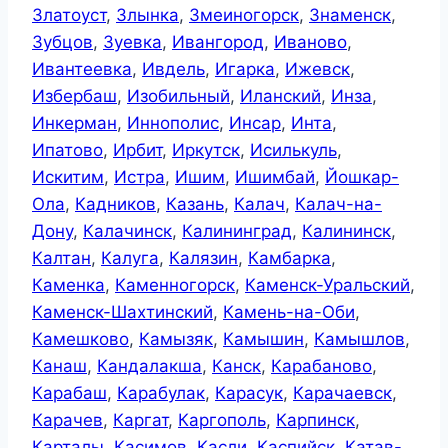
Златоуст
,
Злынка
,
Змеиногорск
,
Знаменск
,
Зубцов
,
Зуевка
,
Ивангород
,
Иваново
,
Ивантеевка
,
Ивдель
,
Игарка
,
Ижевск
,
Избербаш
,
Изобильный
,
Иланский
,
Инза
,
Инкерман
,
Иннополис
,
Инсар
,
Инта
,
Ипатово
,
Ирбит
,
Иркутск
,
Исилькуль
,
Искитим
,
Истра
,
Ишим
,
Ишимбай
,
Йошкар-
Ола
,
Кадников
,
Казань
,
Калач
,
Калач-на-
Дону
,
Калачинск
,
Калининград
,
Калининск
,
Калтан
,
Калуга
,
Калязин
,
Камбарка
,
Каменка
,
Каменногорск
,
Каменск-Уральский
,
Каменск-Шахтинский
,
Камень-на-Оби
,
Камешково
,
Камызяк
,
Камышин
,
Камышлов
,
Канаш
,
Кандалакша
,
Канск
,
Карабаново
,
Карабаш
,
Карабулак
,
Карасук
,
Карачаевск
,
Карачев
,
Каргат
,
Каргополь
,
Карпинск
,
Карталы
,
Касимов
,
Касли
,
Каспийск
,
Катав-