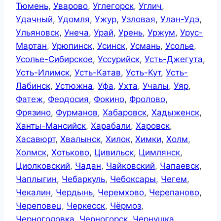
Тюмень
,
Уварово
,
Углегорск
,
Углич
,
Удачный
,
Удомля
,
Ужур
,
Узловая
,
Улан-Удэ
,
Ульяновск
,
Унеча
,
Урай
,
Урень
,
Уржум
,
Урус-
Мартан
,
Урюпинск
,
Усинск
,
Усмань
,
Усолье
,
Усолье-Сибирское
,
Уссурийск
,
Усть-Джегута
,
Усть-Илимск
,
Усть-Катав
,
Усть-Кут
,
Усть-
Лабинск
,
Устюжна
,
Уфа
,
Ухта
,
Учалы
,
Уяр
,
Фатеж
,
Феодосия
,
Фокино
,
Фролово
,
Фрязино
,
Фурманов
,
Хабаровск
,
Хадыженск
,
Ханты-Мансийск
,
Харабали
,
Харовск
,
Хасавюрт
,
Хвалынск
,
Хилок
,
Химки
,
Холм
,
Холмск
,
Хотьково
,
Цивильск
,
Цимлянск
,
Циолковский
,
Чадан
,
Чайковский
,
Чапаевск
,
Чаплыгин
,
Чебаркуль
,
Чебоксары
,
Чегем
,
Чекалин
,
Чердынь
,
Черемхово
,
Черепаново
,
Череповец
,
Черкесск
,
Чёрмоз
,
Черноголовка
,
Черногорск
,
Чернушка
,