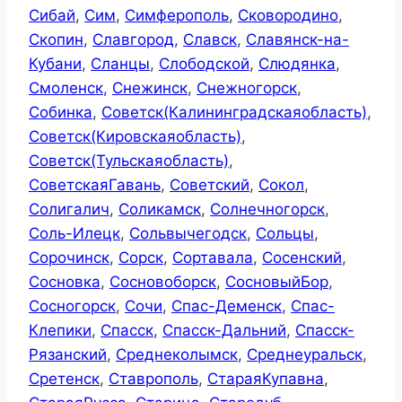
Сибай
,
Сим
,
Симферополь
,
Сковородино
,
Скопин
,
Славгород
,
Славск
,
Славянск-на-
Кубани
,
Сланцы
,
Слободской
,
Слюдянка
,
Смоленск
,
Снежинск
,
Снежногорск
,
Собинка
,
Советск(Калининградскаяобласть)
,
Советск(Кировскаяобласть)
,
Советск(Тульскаяобласть)
,
СоветскаяГавань
,
Советский
,
Сокол
,
Солигалич
,
Соликамск
,
Солнечногорск
,
Соль-Илецк
,
Сольвычегодск
,
Сольцы
,
Сорочинск
,
Сорск
,
Сортавала
,
Сосенский
,
Сосновка
,
Сосновоборск
,
СосновыйБор
,
Сосногорск
,
Сочи
,
Спас-Деменск
,
Спас-
Клепики
,
Спасск
,
Спасск-Дальний
,
Спасск-
Рязанский
,
Среднеколымск
,
Среднеуральск
,
Сретенск
,
Ставрополь
,
СтараяКупавна
,