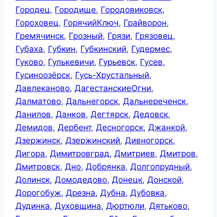
Городец
,
Городище
,
Городовиковск
,
Гороховец
,
ГорячийКлюч
,
Грайворон
,
Гремячинск
,
Грозный
,
Грязи
,
Грязовец
,
Губаха
,
Губкин
,
Губкинский
,
Гудермес
,
Гуково
,
Гулькевичи
,
Гурьевск
,
Гусев
,
Гусиноозёрск
,
Гусь-Хрустальный
,
Давлеканово
,
ДагестанскиеОгни
,
Далматово
,
Дальнегорск
,
Дальнереченск
,
Данилов
,
Данков
,
Дегтярск
,
Дедовск
,
Демидов
,
Дербент
,
Десногорск
,
Джанкой
,
Дзержинск
,
Дзержинский
,
Дивногорск
,
Дигора
,
Димитровград
,
Дмитриев
,
Дмитров
,
Дмитровск
,
Дно
,
Добрянка
,
Долгопрудный
,
Долинск
,
Домодедово
,
Донецк
,
Донской
,
Дорогобуж
,
Дрезна
,
Дубна
,
Дубовка
,
Дудинка
,
Духовщина
,
Дюртюли
,
Дятьково
,