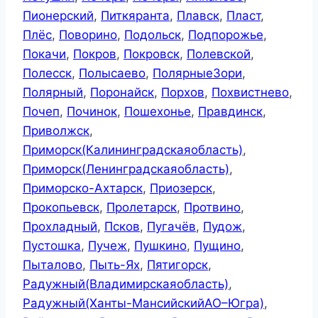
Пионерский
,
Питкяранта
,
Плавск
,
Пласт
,
Плёс
,
Поворино
,
Подольск
,
Подпорожье
,
Покачи
,
Покров
,
Покровск
,
Полевской
,
Полесск
,
Полысаево
,
ПолярныеЗори
,
Полярный
,
Поронайск
,
Порхов
,
Похвистнево
,
Почеп
,
Починок
,
Пошехонье
,
Правдинск
,
Приволжск
,
Приморск(Калининградскаяобласть)
,
Приморск(Ленинградскаяобласть)
,
Приморско-Ахтарск
,
Приозерск
,
Прокопьевск
,
Пролетарск
,
Протвино
,
Прохладный
,
Псков
,
Пугачёв
,
Пудож
,
Пустошка
,
Пучеж
,
Пушкино
,
Пущино
,
Пыталово
,
Пыть-Ях
,
Пятигорск
,
Радужный(Владимирскаяобласть)
,
Радужный(Ханты-МансийскийАО–Югра)
,