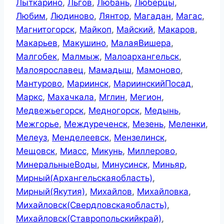
Лыткарино
,
Льгов
,
Любань
,
Люберцы
,
Любим
,
Людиново
,
Лянтор
,
Магадан
,
Магас
,
Магнитогорск
,
Майкоп
,
Майский
,
Макаров
,
Макарьев
,
Макушино
,
МалаяВишера
,
Малгобек
,
Малмыж
,
Малоархангельск
,
Малоярославец
,
Мамадыш
,
Мамоново
,
Мантурово
,
Мариинск
,
МариинскийПосад
,
Маркс
,
Махачкала
,
Мглин
,
Мегион
,
Медвежьегорск
,
Медногорск
,
Медынь
,
Межгорье
,
Междуреченск
,
Мезень
,
Меленки
,
Мелеуз
,
Менделеевск
,
Мензелинск
,
Мещовск
,
Миасс
,
Микунь
,
Миллерово
,
МинеральныеВоды
,
Минусинск
,
Миньяр
,
Мирный(Архангельскаяобласть)
,
Мирный(Якутия)
,
Михайлов
,
Михайловка
,
Михайловск(Свердловскаяобласть)
,
Михайловск(Ставропольскийкрай)
,