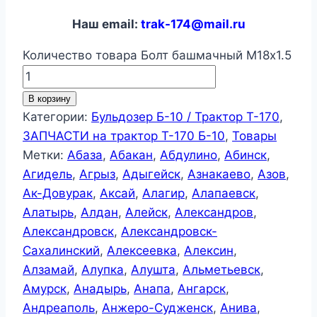
Наш email:
trak-174@mail.ru
Количество товара Болт башмачный М18х1.5
В корзину
Категории:
Бульдозер Б-10 / Трактор Т-170
,
ЗАПЧАСТИ на трактор Т-170 Б-10
,
Товары
Метки:
Абаза
,
Абакан
,
Абдулино
,
Абинск
,
Агидель
,
Агрыз
,
Адыгейск
,
Азнакаево
,
Азов
,
Ак-Довурак
,
Аксай
,
Алагир
,
Алапаевск
,
Алатырь
,
Алдан
,
Алейск
,
Александров
,
Александровск
,
Александровск-
Сахалинский
,
Алексеевка
,
Алексин
,
Алзамай
,
Алупка
,
Алушта
,
Альметьевск
,
Амурск
,
Анадырь
,
Анапа
,
Ангарск
,
Андреаполь
,
Анжеро-Судженск
,
Анива
,