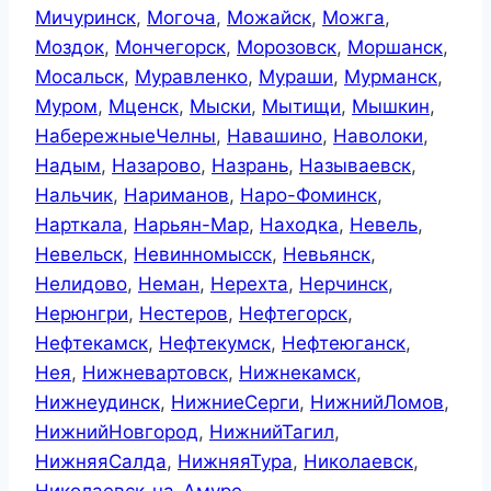
Мичуринск
,
Могоча
,
Можайск
,
Можга
,
Моздок
,
Мончегорск
,
Морозовск
,
Моршанск
,
Мосальск
,
Муравленко
,
Мураши
,
Мурманск
,
Муром
,
Мценск
,
Мыски
,
Мытищи
,
Мышкин
,
НабережныеЧелны
,
Навашино
,
Наволоки
,
Надым
,
Назарово
,
Назрань
,
Называевск
,
Нальчик
,
Нариманов
,
Наро-Фоминск
,
Нарткала
,
Нарьян-Мар
,
Находка
,
Невель
,
Невельск
,
Невинномысск
,
Невьянск
,
Нелидово
,
Неман
,
Нерехта
,
Нерчинск
,
Нерюнгри
,
Нестеров
,
Нефтегорск
,
Нефтекамск
,
Нефтекумск
,
Нефтеюганск
,
Нея
,
Нижневартовск
,
Нижнекамск
,
Нижнеудинск
,
НижниеСерги
,
НижнийЛомов
,
НижнийНовгород
,
НижнийТагил
,
НижняяСалда
,
НижняяТура
,
Николаевск
,
Николаевск-на-Амуре
,