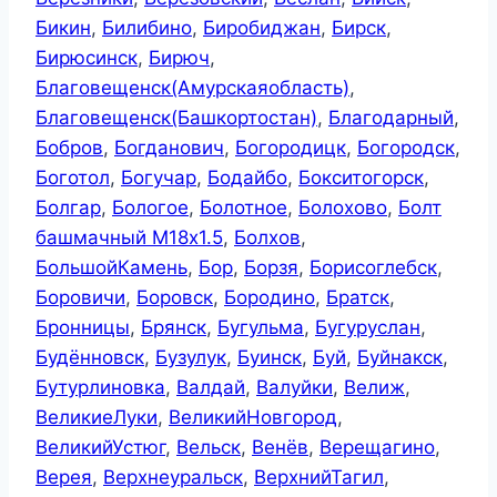
Бикин
,
Билибино
,
Биробиджан
,
Бирск
,
Бирюсинск
,
Бирюч
,
Благовещенск(Амурскаяобласть)
,
Благовещенск(Башкортостан)
,
Благодарный
,
Бобров
,
Богданович
,
Богородицк
,
Богородск
,
Боготол
,
Богучар
,
Бодайбо
,
Бокситогорск
,
Болгар
,
Бологое
,
Болотное
,
Болохово
,
Болт
башмачный М18х1.5
,
Болхов
,
БольшойКамень
,
Бор
,
Борзя
,
Борисоглебск
,
Боровичи
,
Боровск
,
Бородино
,
Братск
,
Бронницы
,
Брянск
,
Бугульма
,
Бугуруслан
,
Будённовск
,
Бузулук
,
Буинск
,
Буй
,
Буйнакск
,
Бутурлиновка
,
Валдай
,
Валуйки
,
Велиж
,
ВеликиеЛуки
,
ВеликийНовгород
,
ВеликийУстюг
,
Вельск
,
Венёв
,
Верещагино
,
Верея
,
Верхнеуральск
,
ВерхнийТагил
,