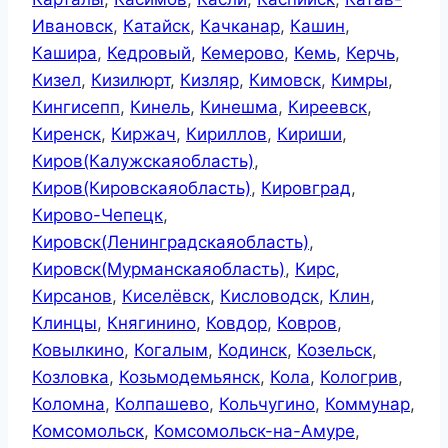
Ивановск
,
Катайск
,
Качканар
,
Кашин
,
Кашира
,
Кедровый
,
Кемерово
,
Кемь
,
Керчь
,
Кизел
,
Кизилюрт
,
Кизляр
,
Кимовск
,
Кимры
,
Кингисепп
,
Кинель
,
Кинешма
,
Киреевск
,
Киренск
,
Киржач
,
Кириллов
,
Кириши
,
Киров(Калужскаяобласть)
,
Киров(Кировскаяобласть)
,
Кировград
,
Кирово-Чепецк
,
Кировск(Ленинградскаяобласть)
,
Кировск(Мурманскаяобласть)
,
Кирс
,
Кирсанов
,
Киселёвск
,
Кисловодск
,
Клин
,
Клинцы
,
Княгинино
,
Ковдор
,
Ковров
,
Ковылкино
,
Когалым
,
Кодинск
,
Козельск
,
Козловка
,
Козьмодемьянск
,
Кола
,
Кологрив
,
Коломна
,
Колпашево
,
Кольчугино
,
Коммунар
,
Комсомольск
,
Комсомольск-на-Амуре
,