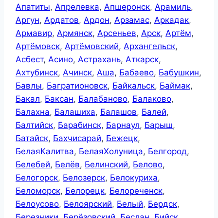
Апатиты
,
Апрелевка
,
Апшеронск
,
Арамиль
,
Аргун
,
Ардатов
,
Ардон
,
Арзамас
,
Аркадак
,
Армавир
,
Армянск
,
Арсеньев
,
Арск
,
Артём
,
Артёмовск
,
Артёмовский
,
Архангельск
,
Асбест
,
Асино
,
Астрахань
,
Аткарск
,
Ахтубинск
,
Ачинск
,
Аша
,
Бабаево
,
Бабушкин
,
Бавлы
,
Багратионовск
,
Байкальск
,
Баймак
,
Бакал
,
Баксан
,
Балабаново
,
Балаково
,
Балахна
,
Балашиха
,
Балашов
,
Балей
,
Балтийск
,
Барабинск
,
Барнаул
,
Барыш
,
Батайск
,
Бахчисарай
,
Бежецк
,
БелаяКалитва
,
БелаяХолуница
,
Белгород
,
Белебей
,
Белёв
,
Белинский
,
Белово
,
Белогорск
,
Белозерск
,
Белокуриха
,
Беломорск
,
Белорецк
,
Белореченск
,
Белоусово
,
Белоярский
,
Белый
,
Бердск
,
Березники
,
Берёзовский
,
Беслан
,
Бийск
,