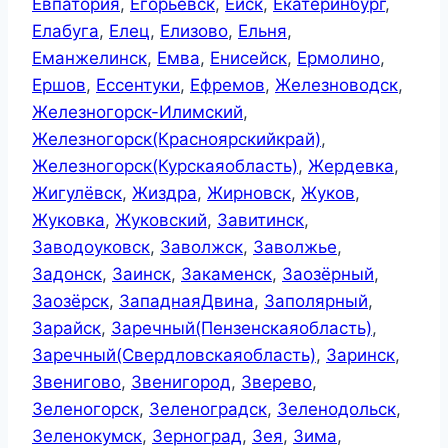
Евпатория
,
Егорьевск
,
Ейск
,
Екатеринбург
,
Елабуга
,
Елец
,
Елизово
,
Ельня
,
Еманжелинск
,
Емва
,
Енисейск
,
Ермолино
,
Ершов
,
Ессентуки
,
Ефремов
,
Железноводск
,
Железногорск-Илимский
,
Железногорск(Красноярскийкрай)
,
Железногорск(Курскаяобласть)
,
Жердевка
,
Жигулёвск
,
Жиздра
,
Жирновск
,
Жуков
,
Жуковка
,
Жуковский
,
Завитинск
,
Заводоуковск
,
Заволжск
,
Заволжье
,
Задонск
,
Заинск
,
Закаменск
,
Заозёрный
,
Заозёрск
,
ЗападнаяДвина
,
Заполярный
,
Зарайск
,
Заречный(Пензенскаяобласть)
,
Заречный(Свердловскаяобласть)
,
Заринск
,
Звенигово
,
Звенигород
,
Зверево
,
Зеленогорск
,
Зеленоградск
,
Зеленодольск
,
Зеленокумск
,
Зерноград
,
Зея
,
Зима
,