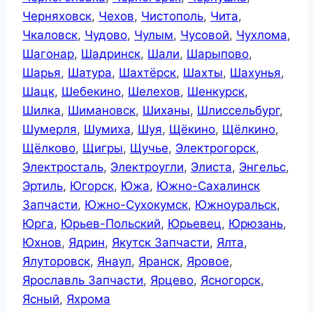
Черняховск
,
Чехов
,
Чистополь
,
Чита
,
Чкаловск
,
Чудово
,
Чулым
,
Чусовой
,
Чухлома
,
Шагонар
,
Шадринск
,
Шали
,
Шарыпово
,
Шарья
,
Шатура
,
Шахтёрск
,
Шахты
,
Шахунья
,
Шацк
,
Шебекино
,
Шелехов
,
Шенкурск
,
Шилка
,
Шимановск
,
Шиханы
,
Шлиссельбург
,
Шумерля
,
Шумиха
,
Шуя
,
Щёкино
,
Щёлкино
,
Щёлково
,
Щигры
,
Щучье
,
Электрогорск
,
Электросталь
,
Электроугли
,
Элиста
,
Энгельс
,
Эртиль
,
Югорск
,
Южа
,
Южно-Сахалинск
Запчасти
,
Южно-Сухокумск
,
Южноуральск
,
Юрга
,
Юрьев-Польский
,
Юрьевец
,
Юрюзань
,
Юхнов
,
Ядрин
,
Якутск Запчасти
,
Ялта
,
Ялуторовск
,
Янаул
,
Яранск
,
Яровое
,
Ярославль Запчасти
,
Ярцево
,
Ясногорск
,
Ясный
,
Яхрома