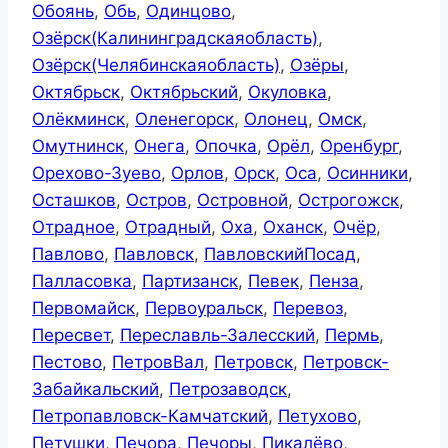
Обоянь
,
Обь
,
Одинцово
,
Озёрск(Калининградскаяобласть)
,
Озёрск(Челябинскаяобласть)
,
Озёры
,
Октябрьск
,
Октябрьский
,
Окуловка
,
Олёкминск
,
Оленегорск
,
Олонец
,
Омск
,
Омутнинск
,
Онега
,
Опочка
,
Орёл
,
Оренбург
,
Орехово-Зуево
,
Орлов
,
Орск
,
Оса
,
Осинники
,
Осташков
,
Остров
,
Островной
,
Острогожск
,
Отрадное
,
Отрадный
,
Оха
,
Оханск
,
Очёр
,
Павлово
,
Павловск
,
ПавловскийПосад
,
Палласовка
,
Партизанск
,
Певек
,
Пенза
,
Первомайск
,
Первоуральск
,
Перевоз
,
Пересвет
,
Переславль-Залесский
,
Пермь
,
Пестово
,
ПетровВал
,
Петровск
,
Петровск-
Забайкальский
,
Петрозаводск
,
Петропавловск-Камчатский
,
Петухово
,
Петушки
,
Печора
,
Печоры
,
Пикалёво
,