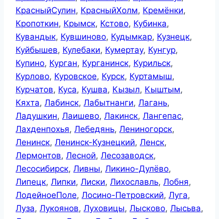
КрасныйСулин
,
КрасныйХолм
,
Кремёнки
,
Кропоткин
,
Крымск
,
Кстово
,
Кубинка
,
Кувандык
,
Кувшиново
,
Кудымкар
,
Кузнецк
,
Куйбышев
,
Кулебаки
,
Кумертау
,
Кунгур
,
Купино
,
Курган
,
Курганинск
,
Курильск
,
Курлово
,
Куровское
,
Курск
,
Куртамыш
,
Курчатов
,
Куса
,
Кушва
,
Кызыл
,
Кыштым
,
Кяхта
,
Лабинск
,
Лабытнанги
,
Лагань
,
Ладушкин
,
Лаишево
,
Лакинск
,
Лангепас
,
Лахденпохья
,
Лебедянь
,
Лениногорск
,
Ленинск
,
Ленинск-Кузнецкий
,
Ленск
,
Лермонтов
,
Лесной
,
Лесозаводск
,
Лесосибирск
,
Ливны
,
Ликино-Дулёво
,
Липецк
,
Липки
,
Лиски
,
Лихославль
,
Лобня
,
ЛодейноеПоле
,
Лосино-Петровский
,
Луга
,
Луза
,
Лукоянов
,
Луховицы
,
Лысково
,
Лысьва
,