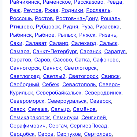
Райчихинск
,
Раменское
,
Рассказово
,
Ревда
,
Реж
,
Реутов
,
Ржев
,
Родники
,
Рославль
,
Россошь
,
Ростов
,
Ростов-на-Дону
,
Рошаль
,
Ртищево
,
Рубцовск
,
Рудня
,
Руза
,
Рузаевка
,
Рыбинск
,
Рыбное
,
Рыльск
,
Ряжск
,
Рязань
,
Саки
,
Салават
,
Салаир
,
Салехард
,
Сальск
,
Самара
,
Санкт-Петербург
,
Саранск
,
Сарапул
,
Саратов
,
Саров
,
Сасово
,
Сатка
,
Сафоново
,
Саяногорск
,
Саянск
,
Светлогорск
,
Светлоград
,
Светлый
,
Светогорск
,
Свирск
,
Свободный
,
Себеж
,
Севастополь
,
Северо-
Курильск
,
Северобайкальск
,
Северодвинск
,
Североморск
,
Североуральск
,
Северск
,
Севск
,
Сегежа
,
Сельцо
,
Семёнов
,
Семикаракорск
,
Семилуки
,
Сенгилей
,
Серафимович
,
Сергач
,
СергиевПосад
,
Сердобск
,
Серов
,
Серпухов
,
Сертолово
,