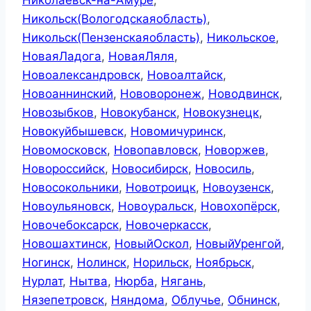
Никольск(Вологодскаяобласть)
,
Никольск(Пензенскаяобласть)
,
Никольское
,
НоваяЛадога
,
НоваяЛяля
,
Новоалександровск
,
Новоалтайск
,
Новоаннинский
,
Нововоронеж
,
Новодвинск
,
Новозыбков
,
Новокубанск
,
Новокузнецк
,
Новокуйбышевск
,
Новомичуринск
,
Новомосковск
,
Новопавловск
,
Новоржев
,
Новороссийск
,
Новосибирск
,
Новосиль
,
Новосокольники
,
Новотроицк
,
Новоузенск
,
Новоульяновск
,
Новоуральск
,
Новохопёрск
,
Новочебоксарск
,
Новочеркасск
,
Новошахтинск
,
НовыйОскол
,
НовыйУренгой
,
Ногинск
,
Нолинск
,
Норильск
,
Ноябрьск
,
Нурлат
,
Нытва
,
Нюрба
,
Нягань
,
Нязепетровск
,
Няндома
,
Облучье
,
Обнинск
,