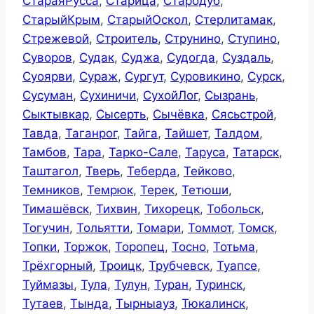
СтараяРусса
,
Старица
,
Стародуб
,
СтарыйКрым
,
СтарыйОскол
,
Стерлитамак
,
Стрежевой
,
Строитель
,
Струнино
,
Ступино
,
Суворов
,
Судак
,
Суджа
,
Судогда
,
Суздаль
,
Суоярви
,
Сураж
,
Сургут
,
Суровикино
,
Сурск
,
Сусуман
,
Сухиничи
,
СухойЛог
,
Сызрань
,
Сыктывкар
,
Сысерть
,
Сычёвка
,
Сясьстрой
,
Тавда
,
Таганрог
,
Тайга
,
Тайшет
,
Талдом
,
Тамбов
,
Тара
,
Тарко-Сале
,
Таруса
,
Татарск
,
Таштагол
,
Тверь
,
Теберда
,
Тейково
,
Темников
,
Темрюк
,
Терек
,
Тетюши
,
Тимашёвск
,
Тихвин
,
Тихорецк
,
Тобольск
,
Тогучин
,
Тольятти
,
Томари
,
Томмот
,
Томск
,
Топки
,
Торжок
,
Торопец
,
Тосно
,
Тотьма
,
Трёхгорный
,
Троицк
,
Трубчевск
,
Туапсе
,
Туймазы
,
Тула
,
Тулун
,
Туран
,
Туринск
,
Тутаев
,
Тында
,
Тырныауз
,
Тюкалинск
,