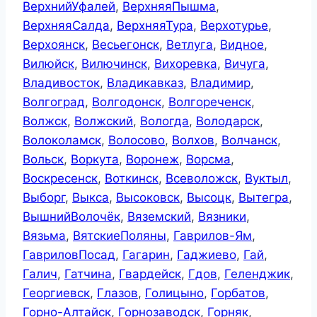
ВерхнийУфалей
,
ВерхняяПышма
,
ВерхняяСалда
,
ВерхняяТура
,
Верхотурье
,
Верхоянск
,
Весьегонск
,
Ветлуга
,
Видное
,
Вилюйск
,
Вилючинск
,
Вихоревка
,
Вичуга
,
Владивосток
,
Владикавказ
,
Владимир
,
Волгоград
,
Волгодонск
,
Волгореченск
,
Волжск
,
Волжский
,
Вологда
,
Володарск
,
Волоколамск
,
Волосово
,
Волхов
,
Волчанск
,
Вольск
,
Воркута
,
Воронеж
,
Ворсма
,
Воскресенск
,
Воткинск
,
Всеволожск
,
Вуктыл
,
Выборг
,
Выкса
,
Высоковск
,
Высоцк
,
Вытегра
,
ВышнийВолочёк
,
Вяземский
,
Вязники
,
Вязьма
,
ВятскиеПоляны
,
Гаврилов-Ям
,
ГавриловПосад
,
Гагарин
,
Гаджиево
,
Гай
,
Галич
,
Гатчина
,
Гвардейск
,
Гдов
,
Геленджик
,
Георгиевск
,
Глазов
,
Голицыно
,
Горбатов
,
Горно-Алтайск
,
Горнозаводск
,
Горняк
,