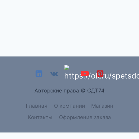
Aвторские права © СДТ74
Главная
О компании
Магазин
Контакты
Оформление заказа
→