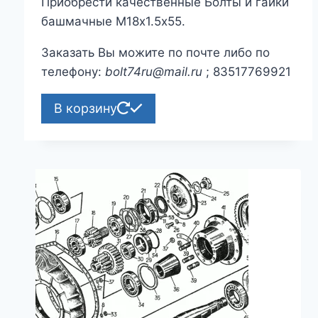
Приобрести качественные Болты и гайки
башмачные М18х1.5х55.
Заказать Вы можите по почте либо по
телефону:
bolt74ru@mail.ru
; 83517769921
В корзину