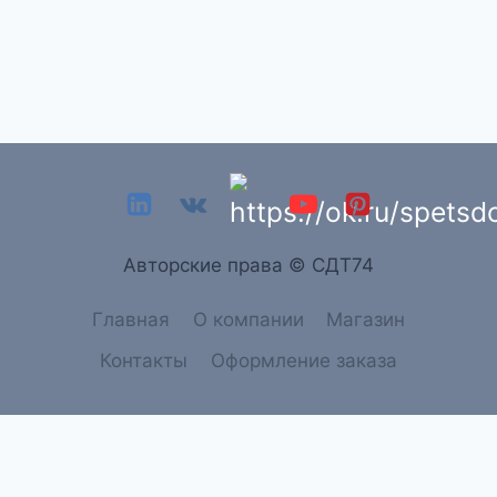
Aвторские права © СДТ74
Главная
О компании
Магазин
Контакты
Оформление заказа
→
Связатся с нами
Связатся с нами