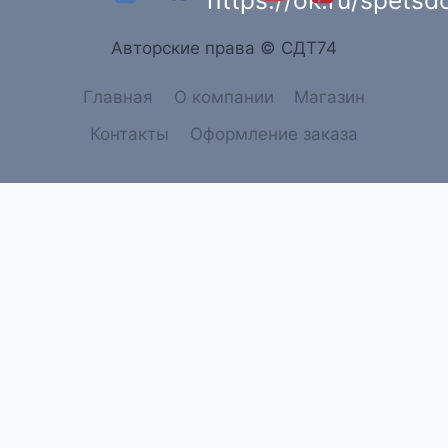
Aвторские права © СДТ74
Главная
О компании
Магазин
Контакты
Оформление заказа
→
Связатся с нами
Связатся с нами