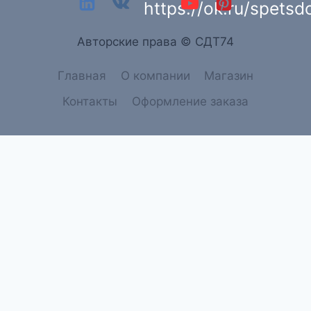
Aвторские права © СДТ74
Главная
О компании
Магазин
Контакты
Оформление заказа
→
Связатся с нами
Связатся с нами