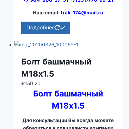
+7 904-808-37-51 +7(351)776-99-21
Наш email:
trak-174@mail.ru
Подробнее
Болт башмачный
М18х1.5
₽
150.20
Болт башмачный
М18х1.5
Для консультации Вы всегда можете
обратиться к специалисту компании