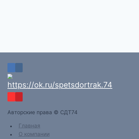
Aвторские права © СДТ74
Главная
О компании