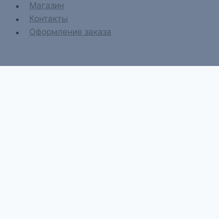
Магазин
Контакты
Оформление заказа
Главная
О компании
Магазин
Контакты
Оформление заказа
Искать:
Поиск
→