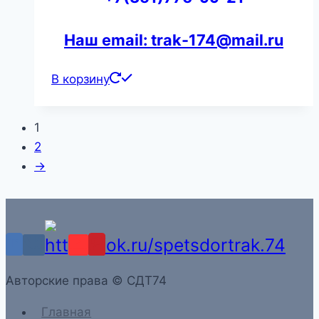
Наш email: trak-174@mail.ru
В корзину
1
2
→
Aвторские права © СДТ74
Главная