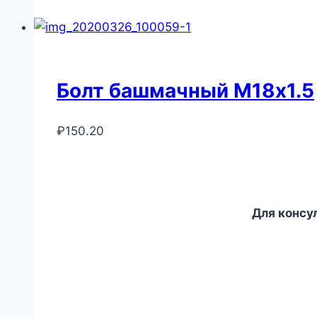
Болт башмачный М18х1.5
₽
150.20
Для консу