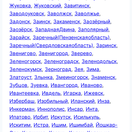
Жуковка
,
Жуковский
,
Завитинск
,
Заводоуковск
,
Заволжск
,
Заволжье
,
Задонск
,
Заинск
,
Закаменск
,
Заозёрный
,
Заозёрск
,
ЗападнаяДвина
,
Заполярный
,
Зарайск
,
Заречный(Пензенскаяобласть)
,
Заречный(Свердловскаяобласть)
,
Заринск
,
Звенигово
,
Звенигород
,
Зверево
,
Зеленогорск
,
Зеленоградск
,
Зеленодольск
,
Зеленокумск
,
Зерноград
,
Зея
,
Зима
,
Златоуст
,
Злынка
,
Змеиногорск
,
Знаменск
,
Зубцов
,
Зуевка
,
Ивангород
,
Иваново
,
Ивантеевка
,
Ивдель
,
Игарка
,
Ижевск
,
Избербаш
,
Изобильный
,
Иланский
,
Инза
,
Инкерман
,
Иннополис
,
Инсар
,
Инта
,
Ипатово
,
Ирбит
,
Иркутск
,
Исилькуль
,
Искитим
,
Истра
,
Ишим
,
Ишимбай
,
Йошкар-