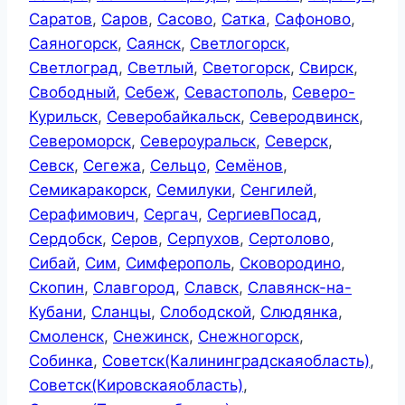
Саратов
,
Саров
,
Сасово
,
Сатка
,
Сафоново
,
Саяногорск
,
Саянск
,
Светлогорск
,
Светлоград
,
Светлый
,
Светогорск
,
Свирск
,
Свободный
,
Себеж
,
Севастополь
,
Северо-
Курильск
,
Северобайкальск
,
Северодвинск
,
Североморск
,
Североуральск
,
Северск
,
Севск
,
Сегежа
,
Сельцо
,
Семёнов
,
Семикаракорск
,
Семилуки
,
Сенгилей
,
Серафимович
,
Сергач
,
СергиевПосад
,
Сердобск
,
Серов
,
Серпухов
,
Сертолово
,
Сибай
,
Сим
,
Симферополь
,
Сковородино
,
Скопин
,
Славгород
,
Славск
,
Славянск-на-
Кубани
,
Сланцы
,
Слободской
,
Слюдянка
,
Смоленск
,
Снежинск
,
Снежногорск
,
Собинка
,
Советск(Калининградскаяобласть)
,
Советск(Кировскаяобласть)
,