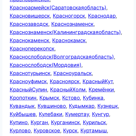
Красноармейск(Саратовскаяобласть)
,
Красновишерск
,
Красногорск
,
Краснодар
,
Краснозаводск
,
Краснознаменск
,
Краснознаменск(Калининградскаяобласть)
,
Краснокаменск
,
Краснокамск
,
Красноперекопск
,
Краснослободск(Волгоградскаяобласть)
,
Краснослободск(Мордовия)
,
Краснотурьинск
,
Красноуральск
,
Красноуфимск
,
Красноярск
,
КрасныйКут
,
КрасныйСулин
,
КрасныйХолм
,
Кремёнки
,
Кропоткин
,
Крымск
,
Кстово
,
Кубинка
,
Кувандык
,
Кувшиново
,
Кудымкар
,
Кузнецк
,
Куйбышев
,
Кулебаки
,
Кумертау
,
Кунгур
,
Купино
,
Курган
,
Курганинск
,
Курильск
,
Курлово
,
Куровское
,
Курск
,
Куртамыш
,