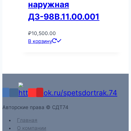
наружная
ДЗ-98В.11.00.001
₽
10,500.00
В корзину
Aвторские права © СДТ74
Главная
О компании