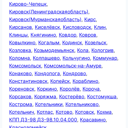
Кирово-Чепецк
,
Кировск(Ленинградскаяобласть)
,
Кировск(Мурманскаяобласть)
,
Кирс
,
Кирсанов
,
Киселёвск
,
Кисловодск
,
Клин
,
Клинцы
,
Княгинино
,
Ковдор
,
Ковров
,
Ковылкино
,
Когалым
,
Кодинск
,
Козельск
,
Козловка
,
Козьмодемьянск
,
Кола
,
Кологрив
,
Коломна
,
Колпашево
,
Кольчугино
,
Коммунар
,
Комсомольск
,
Комсомольск-на-Амуре
,
Конаково
,
Кондопога
,
Кондрово
,
Константиновск
,
Копейск
,
Кораблино
,
Кореновск
,
Коркино
,
Королёв
,
Короча
,
Корсаков
,
Коряжма
,
Костерёво
,
Костомукша
,
Кострома
,
Котельники
,
Котельниково
,
Котельнич
,
Котлас
,
Котово
,
Котовск
,
Кохма
,
КПП ДЗ-98 ДЗ-98.10.04.000
,
Красавино
,
Красноармейск
,