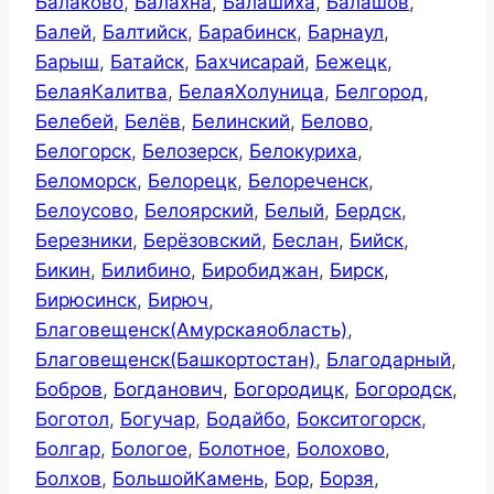
Балаково
,
Балахна
,
Балашиха
,
Балашов
,
Балей
,
Балтийск
,
Барабинск
,
Барнаул
,
Барыш
,
Батайск
,
Бахчисарай
,
Бежецк
,
БелаяКалитва
,
БелаяХолуница
,
Белгород
,
Белебей
,
Белёв
,
Белинский
,
Белово
,
Белогорск
,
Белозерск
,
Белокуриха
,
Беломорск
,
Белорецк
,
Белореченск
,
Белоусово
,
Белоярский
,
Белый
,
Бердск
,
Березники
,
Берёзовский
,
Беслан
,
Бийск
,
Бикин
,
Билибино
,
Биробиджан
,
Бирск
,
Бирюсинск
,
Бирюч
,
Благовещенск(Амурскаяобласть)
,
Благовещенск(Башкортостан)
,
Благодарный
,
Бобров
,
Богданович
,
Богородицк
,
Богородск
,
Боготол
,
Богучар
,
Бодайбо
,
Бокситогорск
,
Болгар
,
Бологое
,
Болотное
,
Болохово
,
Болхов
,
БольшойКамень
,
Бор
,
Борзя
,