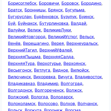
Борисоглебск
,
Боровичи
,
Боровск
,
Бородино
,
Братск
,
Бронницы
,
Брянск
,
Бугульма
,
Бугуруслан
,
Будённовск
,
Бузулук
,
Буинск
,
Буй
,
Буйнакск
,
Бутурлиновка
,
Валдай
,
Валуйки
,
Велиж
,
ВеликиеЛуки
,
ВеликийНовгород
,
ВеликийУстюг
,
Вельск
,
Венёв
,
Верещагино
,
Верея
,
Верхнеуральск
,
ВерхнийТагил
,
ВерхнийУфалей
,
ВерхняяПышма
,
ВерхняяСалда
,
ВерхняяТура
,
Верхотурье
,
Верхоянск
,
Весьегонск
,
Ветлуга
,
Видное
,
Вилюйск
,
Вилючинск
,
Вихоревка
,
Вичуга
,
Владивосток
,
Владикавказ
,
Владимир
,
Волгоград
,
Волгодонск
,
Волгореченск
,
Волжск
,
Волжский
,
Вологда
,
Володарск
,
Волоколамск
,
Волосово
,
Волхов
,
Волчанск
,
Вольск
,
Воркута
,
Воронеж
,
Ворсма
,