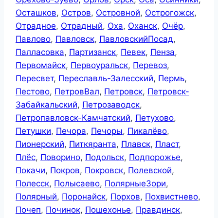
Осташков
,
Остров
,
Островной
,
Острогожск
,
Отрадное
,
Отрадный
,
Оха
,
Оханск
,
Очёр
,
Павлово
,
Павловск
,
ПавловскийПосад
,
Палласовка
,
Партизанск
,
Певек
,
Пенза
,
Первомайск
,
Первоуральск
,
Перевоз
,
Пересвет
,
Переславль-Залесский
,
Пермь
,
Пестово
,
ПетровВал
,
Петровск
,
Петровск-
Забайкальский
,
Петрозаводск
,
Петропавловск-Камчатский
,
Петухово
,
Петушки
,
Печора
,
Печоры
,
Пикалёво
,
Пионерский
,
Питкяранта
,
Плавск
,
Пласт
,
Плёс
,
Поворино
,
Подольск
,
Подпорожье
,
Покачи
,
Покров
,
Покровск
,
Полевской
,
Полесск
,
Полысаево
,
ПолярныеЗори
,
Полярный
,
Поронайск
,
Порхов
,
Похвистнево
,
Почеп
,
Починок
,
Пошехонье
,
Правдинск
,