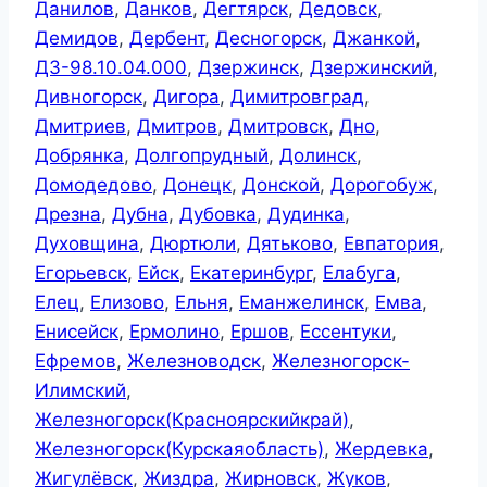
Данилов
,
Данков
,
Дегтярск
,
Дедовск
,
Демидов
,
Дербент
,
Десногорск
,
Джанкой
,
ДЗ-98.10.04.000
,
Дзержинск
,
Дзержинский
,
Дивногорск
,
Дигора
,
Димитровград
,
Дмитриев
,
Дмитров
,
Дмитровск
,
Дно
,
Добрянка
,
Долгопрудный
,
Долинск
,
Домодедово
,
Донецк
,
Донской
,
Дорогобуж
,
Дрезна
,
Дубна
,
Дубовка
,
Дудинка
,
Духовщина
,
Дюртюли
,
Дятьково
,
Евпатория
,
Егорьевск
,
Ейск
,
Екатеринбург
,
Елабуга
,
Елец
,
Елизово
,
Ельня
,
Еманжелинск
,
Емва
,
Енисейск
,
Ермолино
,
Ершов
,
Ессентуки
,
Ефремов
,
Железноводск
,
Железногорск-
Илимский
,
Железногорск(Красноярскийкрай)
,
Железногорск(Курскаяобласть)
,
Жердевка
,
Жигулёвск
,
Жиздра
,
Жирновск
,
Жуков
,