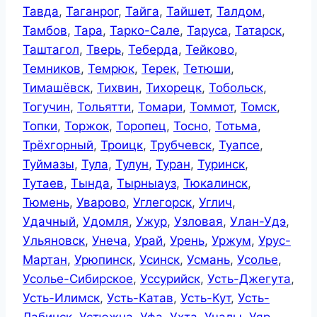
Тавда
,
Таганрог
,
Тайга
,
Тайшет
,
Талдом
,
Тамбов
,
Тара
,
Тарко-Сале
,
Таруса
,
Татарск
,
Таштагол
,
Тверь
,
Теберда
,
Тейково
,
Темников
,
Темрюк
,
Терек
,
Тетюши
,
Тимашёвск
,
Тихвин
,
Тихорецк
,
Тобольск
,
Тогучин
,
Тольятти
,
Томари
,
Томмот
,
Томск
,
Топки
,
Торжок
,
Торопец
,
Тосно
,
Тотьма
,
Трёхгорный
,
Троицк
,
Трубчевск
,
Туапсе
,
Туймазы
,
Тула
,
Тулун
,
Туран
,
Туринск
,
Тутаев
,
Тында
,
Тырныауз
,
Тюкалинск
,
Тюмень
,
Уварово
,
Углегорск
,
Углич
,
Удачный
,
Удомля
,
Ужур
,
Узловая
,
Улан-Удэ
,
Ульяновск
,
Унеча
,
Урай
,
Урень
,
Уржум
,
Урус-
Мартан
,
Урюпинск
,
Усинск
,
Усмань
,
Усолье
,
Усолье-Сибирское
,
Уссурийск
,
Усть-Джегута
,
Усть-Илимск
,
Усть-Катав
,
Усть-Кут
,
Усть-