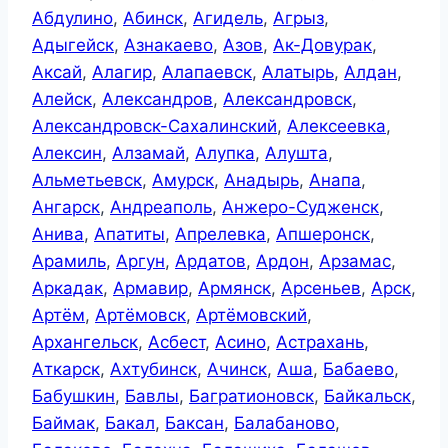
Абдулино
,
Абинск
,
Агидель
,
Агрыз
,
Адыгейск
,
Азнакаево
,
Азов
,
Ак-Довурак
,
Аксай
,
Алагир
,
Алапаевск
,
Алатырь
,
Алдан
,
Алейск
,
Александров
,
Александровск
,
Александровск-Сахалинский
,
Алексеевка
,
Алексин
,
Алзамай
,
Алупка
,
Алушта
,
Альметьевск
,
Амурск
,
Анадырь
,
Анапа
,
Ангарск
,
Андреаполь
,
Анжеро-Судженск
,
Анива
,
Апатиты
,
Апрелевка
,
Апшеронск
,
Арамиль
,
Аргун
,
Ардатов
,
Ардон
,
Арзамас
,
Аркадак
,
Армавир
,
Армянск
,
Арсеньев
,
Арск
,
Артём
,
Артёмовск
,
Артёмовский
,
Архангельск
,
Асбест
,
Асино
,
Астрахань
,
Аткарск
,
Ахтубинск
,
Ачинск
,
Аша
,
Бабаево
,
Бабушкин
,
Бавлы
,
Багратионовск
,
Байкальск
,
Баймак
,
Бакал
,
Баксан
,
Балабаново
,