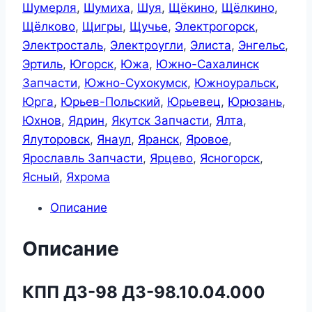
Шумерля
,
Шумиха
,
Шуя
,
Щёкино
,
Щёлкино
,
Щёлково
,
Щигры
,
Щучье
,
Электрогорск
,
Электросталь
,
Электроугли
,
Элиста
,
Энгельс
,
Эртиль
,
Югорск
,
Южа
,
Южно-Сахалинск
Запчасти
,
Южно-Сухокумск
,
Южноуральск
,
Юрга
,
Юрьев-Польский
,
Юрьевец
,
Юрюзань
,
Юхнов
,
Ядрин
,
Якутск Запчасти
,
Ялта
,
Ялуторовск
,
Янаул
,
Яранск
,
Яровое
,
Ярославль Запчасти
,
Ярцево
,
Ясногорск
,
Ясный
,
Яхрома
Описание
Описание
КПП ДЗ-98 ДЗ-98.10.04.000