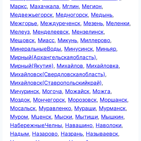
Маркс
,
Махачкала
,
Мглин
,
Мегион
,
Медвежьегорск
,
Медногорск
,
Медынь
,
Межгорье
,
Междуреченск
,
Мезень
,
Меленки
,
Мелеуз
,
Менделеевск
,
Мензелинск
,
Мещовск
,
Миасс
,
Микунь
,
Миллерово
,
МинеральныеВоды
,
Минусинск
,
Миньяр
,
Мирный(Архангельскаяобласть)
,
Мирный(Якутия)
,
Михайлов
,
Михайловка
,
Михайловск(Свердловскаяобласть)
,
Михайловск(Ставропольскийкрай)
,
Мичуринск
,
Могоча
,
Можайск
,
Можга
,
Моздок
,
Мончегорск
,
Морозовск
,
Моршанск
,
Мосальск
,
Муравленко
,
Мураши
,
Мурманск
,
Муром
,
Мценск
,
Мыски
,
Мытищи
,
Мышкин
,
НабережныеЧелны
,
Навашино
,
Наволоки
,
Надым
,
Назарово
,
Назрань
,
Называевск
,