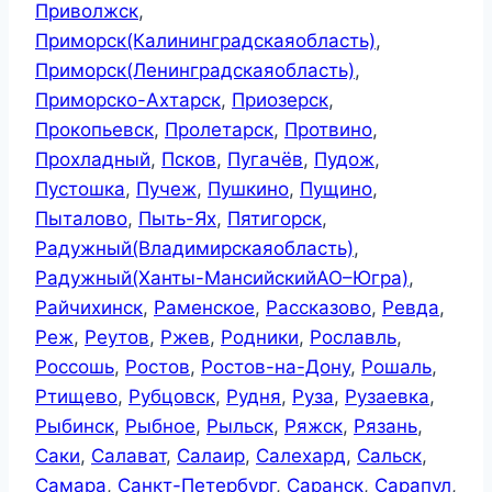
Приволжск
,
Приморск(Калининградскаяобласть)
,
Приморск(Ленинградскаяобласть)
,
Приморско-Ахтарск
,
Приозерск
,
Прокопьевск
,
Пролетарск
,
Протвино
,
Прохладный
,
Псков
,
Пугачёв
,
Пудож
,
Пустошка
,
Пучеж
,
Пушкино
,
Пущино
,
Пыталово
,
Пыть-Ях
,
Пятигорск
,
Радужный(Владимирскаяобласть)
,
Радужный(Ханты-МансийскийАО–Югра)
,
Райчихинск
,
Раменское
,
Рассказово
,
Ревда
,
Реж
,
Реутов
,
Ржев
,
Родники
,
Рославль
,
Россошь
,
Ростов
,
Ростов-на-Дону
,
Рошаль
,
Ртищево
,
Рубцовск
,
Рудня
,
Руза
,
Рузаевка
,
Рыбинск
,
Рыбное
,
Рыльск
,
Ряжск
,
Рязань
,
Саки
,
Салават
,
Салаир
,
Салехард
,
Сальск
,
Самара
,
Санкт-Петербург
,
Саранск
,
Сарапул
,