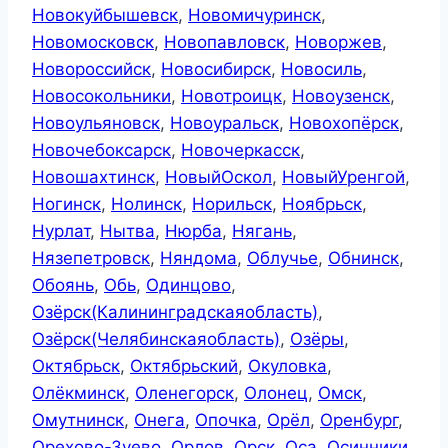
Новокуйбышевск
,
Новомичуринск
,
Новомосковск
,
Новопавловск
,
Новоржев
,
Новороссийск
,
Новосибирск
,
Новосиль
,
Новосокольники
,
Новотроицк
,
Новоузенск
,
Новоульяновск
,
Новоуральск
,
Новохопёрск
,
Новочебоксарск
,
Новочеркасск
,
Новошахтинск
,
НовыйОскол
,
НовыйУренгой
,
Ногинск
,
Нолинск
,
Норильск
,
Ноябрьск
,
Нурлат
,
Нытва
,
Нюрба
,
Нягань
,
Нязепетровск
,
Няндома
,
Облучье
,
Обнинск
,
Обоянь
,
Обь
,
Одинцово
,
Озёрск(Калининградскаяобласть)
,
Озёрск(Челябинскаяобласть)
,
Озёры
,
Октябрьск
,
Октябрьский
,
Окуловка
,
Олёкминск
,
Оленегорск
,
Олонец
,
Омск
,
Омутнинск
,
Онега
,
Опочка
,
Орёл
,
Оренбург
,
Орехово-Зуево
,
Орлов
,
Орск
,
Оса
,
Осинники
,