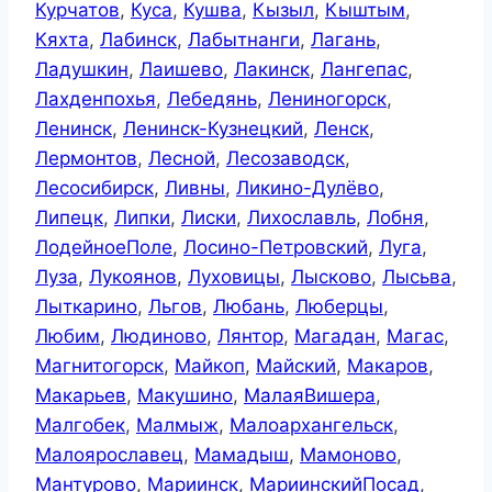
Курчатов
,
Куса
,
Кушва
,
Кызыл
,
Кыштым
,
Кяхта
,
Лабинск
,
Лабытнанги
,
Лагань
,
Ладушкин
,
Лаишево
,
Лакинск
,
Лангепас
,
Лахденпохья
,
Лебедянь
,
Лениногорск
,
Ленинск
,
Ленинск-Кузнецкий
,
Ленск
,
Лермонтов
,
Лесной
,
Лесозаводск
,
Лесосибирск
,
Ливны
,
Ликино-Дулёво
,
Липецк
,
Липки
,
Лиски
,
Лихославль
,
Лобня
,
ЛодейноеПоле
,
Лосино-Петровский
,
Луга
,
Луза
,
Лукоянов
,
Луховицы
,
Лысково
,
Лысьва
,
Лыткарино
,
Льгов
,
Любань
,
Люберцы
,
Любим
,
Людиново
,
Лянтор
,
Магадан
,
Магас
,
Магнитогорск
,
Майкоп
,
Майский
,
Макаров
,
Макарьев
,
Макушино
,
МалаяВишера
,
Малгобек
,
Малмыж
,
Малоархангельск
,
Малоярославец
,
Мамадыш
,
Мамоново
,
Мантурово
,
Мариинск
,
МариинскийПосад
,