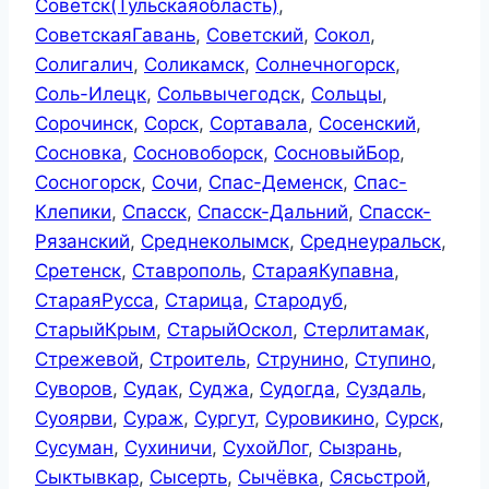
Советск(Тульскаяобласть)
,
СоветскаяГавань
,
Советский
,
Сокол
,
Солигалич
,
Соликамск
,
Солнечногорск
,
Соль-Илецк
,
Сольвычегодск
,
Сольцы
,
Сорочинск
,
Сорск
,
Сортавала
,
Сосенский
,
Сосновка
,
Сосновоборск
,
СосновыйБор
,
Сосногорск
,
Сочи
,
Спас-Деменск
,
Спас-
Клепики
,
Спасск
,
Спасск-Дальний
,
Спасск-
Рязанский
,
Среднеколымск
,
Среднеуральск
,
Сретенск
,
Ставрополь
,
СтараяКупавна
,
СтараяРусса
,
Старица
,
Стародуб
,
СтарыйКрым
,
СтарыйОскол
,
Стерлитамак
,
Стрежевой
,
Строитель
,
Струнино
,
Ступино
,
Суворов
,
Судак
,
Суджа
,
Судогда
,
Суздаль
,
Суоярви
,
Сураж
,
Сургут
,
Суровикино
,
Сурск
,
Сусуман
,
Сухиничи
,
СухойЛог
,
Сызрань
,
Сыктывкар
,
Сысерть
,
Сычёвка
,
Сясьстрой
,