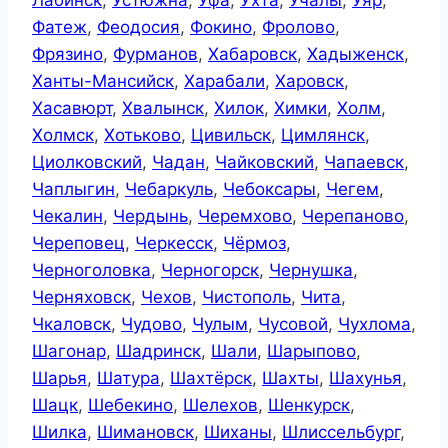
Лабинск
,
Устюжна
,
Уфа
,
Ухта
,
Учалы
,
Уяр
,
Фатеж
,
Феодосия
,
Фокино
,
Фролово
,
Фрязино
,
Фурманов
,
Хабаровск
,
Хадыженск
,
Ханты-Мансийск
,
Харабали
,
Харовск
,
Хасавюрт
,
Хвалынск
,
Хилок
,
Химки
,
Холм
,
Холмск
,
Хотьково
,
Цивильск
,
Цимлянск
,
Циолковский
,
Чадан
,
Чайковский
,
Чапаевск
,
Чаплыгин
,
Чебаркуль
,
Чебоксары
,
Чегем
,
Чекалин
,
Чердынь
,
Черемхово
,
Черепаново
,
Череповец
,
Черкесск
,
Чёрмоз
,
Черноголовка
,
Черногорск
,
Чернушка
,
Черняховск
,
Чехов
,
Чистополь
,
Чита
,
Чкаловск
,
Чудово
,
Чулым
,
Чусовой
,
Чухлома
,
Шагонар
,
Шадринск
,
Шали
,
Шарыпово
,
Шарья
,
Шатура
,
Шахтёрск
,
Шахты
,
Шахунья
,
Шацк
,
Шебекино
,
Шелехов
,
Шенкурск
,
Шилка
,
Шимановск
,
Шиханы
,
Шлиссельбург
,