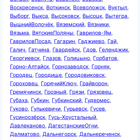
Воскресенск
,
Воткинск
,
Всеволожск
,
Вуктыл
,
Выборг
,
Выкса
,
Высоковск
,
Высоцк
,
Вытегра
,
ВышнийВолочёк
,
Вяземский
,
Вязники
,
Вязьма
,
ВятскиеПоляны
,
Гаврилов-Ям
,
ГавриловПосад
,
Гагарин
,
Гаджиево
,
Гай
,
Галич
,
Гатчина
,
Гвардейск
,
Гдов
,
Геленджик
,
Георгиевск
,
Глазов
,
Голицыно
,
Горбатов
,
Горно-Алтайск
,
Горнозаводск
,
Горняк
,
Городец
,
Городище
,
Городовиковск
,
Гороховец
,
ГорячийКлюч
,
Грайворон
,
Гремячинск
,
Грозный
,
Грязи
,
Грязовец
,
Губаха
,
Губкин
,
Губкинский
,
Гудермес
,
Гуково
,
Гулькевичи
,
Гурьевск
,
Гусев
,
Гусиноозёрск
,
Гусь-Хрустальный
,
Давлеканово
,
ДагестанскиеОгни
,
Далматово
,
Дальнегорск
,
Дальнереченск
,