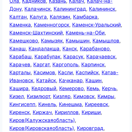
Ола
,
Кадников
,
Казань
,
Калач
,
Калач-на-
Дону
,
Калачинск
,
Калининград
,
Калининск
,
Калтан
,
Калуга
,
Калязин
,
Камбарка
,
Каменка
,
Каменногорск
,
Каменск-Уральский
,
Каменск-Шахтинский
,
Камень-на-Оби
,
Камешково
,
Камызяк
,
Камышин
,
Камышлов
,
Канаш
,
Кандалакша
,
Канск
,
Карабаново
,
Карабаш
,
Карабулак
,
Карасук
,
Карачаевск
,
Карачев
,
Каргат
,
Каргополь
,
Карпинск
,
Карталы
,
Касимов
,
Касли
,
Каспийск
,
Катав-
Ивановск
,
Катайск
,
Качканар
,
Кашин
,
Кашира
,
Кедровый
,
Кемерово
,
Кемь
,
Керчь
,
Кизел
,
Кизилюрт
,
Кизляр
,
Кимовск
,
Кимры
,
Кингисепп
,
Кинель
,
Кинешма
,
Киреевск
,
Киренск
,
Киржач
,
Кириллов
,
Кириши
,
Киров(Калужскаяобласть)
,
Киров(Кировскаяобласть)
,
Кировград
,