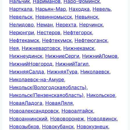
Нальчик
,
Нариманов
,
Наро-Фоминск
,
Нарткала
,
Нарьян-Мар
,
Находка
,
Невель
,
Невельск
,
Невинномысск
,
Невьянск
,
Нелидово
,
Неман
,
Нерехта
,
Нерчинск
,
Нерюнгри
,
Нестеров
,
Нефтегорск
,
Нефтекамск
,
Нефтекумск
,
Нефтеюганск
,
Нея
,
Нижневартовск
,
Нижнекамск
,
Нижнеудинск
,
НижниеСерги
,
НижнийЛомов
,
НижнийНовгород
,
НижнийТагил
,
НижняяСалда
,
НижняяТура
,
Николаевск
,
Николаевск-на-Амуре
,
Никольск(Вологодскаяобласть)
,
Никольск(Пензенскаяобласть)
,
Никольское
,
НоваяЛадога
,
НоваяЛяля
,
Новоалександровск
,
Новоалтайск
,
Новоаннинский
,
Нововоронеж
,
Новодвинск
,
Новозыбков
,
Новокубанск
,
Новокузнецк
,