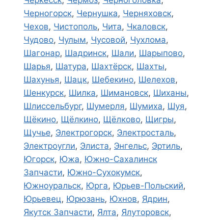
Черкесск
,
Чёрмоз
,
Черноголовка
,
Черногорск
,
Чернушка
,
Черняховск
,
Чехов
,
Чистополь
,
Чита
,
Чкаловск
,
Чудово
,
Чулым
,
Чусовой
,
Чухлома
,
Шагонар
,
Шадринск
,
Шали
,
Шарыпово
,
Шарья
,
Шатура
,
Шахтёрск
,
Шахты
,
Шахунья
,
Шацк
,
Шебекино
,
Шелехов
,
Шенкурск
,
Шилка
,
Шимановск
,
Шиханы
,
Шлиссельбург
,
Шумерля
,
Шумиха
,
Шуя
,
Щёкино
,
Щёлкино
,
Щёлково
,
Щигры
,
Щучье
,
Электрогорск
,
Электросталь
,
Электроугли
,
Элиста
,
Энгельс
,
Эртиль
,
Югорск
,
Южа
,
Южно-Сахалинск
Запчасти
,
Южно-Сухокумск
,
Южноуральск
,
Юрга
,
Юрьев-Польский
,
Юрьевец
,
Юрюзань
,
Юхнов
,
Ядрин
,
Якутск Запчасти
,
Ялта
,
Ялуторовск
,