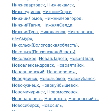
Нижневартовск
,
Нижнекамск
,
Нижнеудинск
,
НижниеСерги
,
НижнийЛомов
,
НижнийНовгород
,
НижнийТагил
,
НижняяСалда
,
НижняяТура
,
Николаевск
,
Николаевск-
на-Амуре
,
Никольск(Вологодскаяобласть)
,
Никольск(Пензенскаяобласть)
,
Никольское
,
НоваяЛадога
,
НоваяЛяля
,
Новоалександровск
,
Новоалтайск
,
Новоаннинский
,
Нововоронеж
,
Новодвинск
,
Новозыбков
,
Новокубанск
,
Новокузнецк
,
Новокуйбышевск
,
Новомичуринск
,
Новомосковск
,
Новопавловск
,
Новоржев
,
Новороссийск
,
Новосибирск
,
Новосиль
,