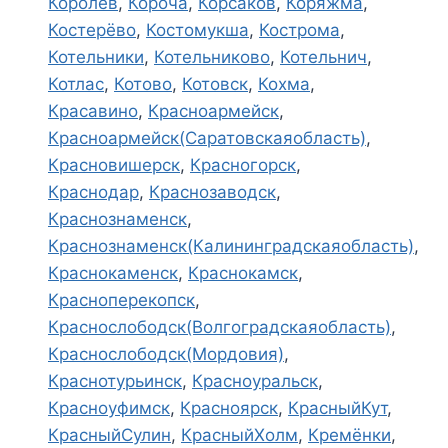
Королёв
,
Короча
,
Корсаков
,
Коряжма
,
Костерёво
,
Костомукша
,
Кострома
,
Котельники
,
Котельниково
,
Котельнич
,
Котлас
,
Котово
,
Котовск
,
Кохма
,
Красавино
,
Красноармейск
,
Красноармейск(Саратовскаяобласть)
,
Красновишерск
,
Красногорск
,
Краснодар
,
Краснозаводск
,
Краснознаменск
,
Краснознаменск(Калининградскаяобласть)
,
Краснокаменск
,
Краснокамск
,
Красноперекопск
,
Краснослободск(Волгоградскаяобласть)
,
Краснослободск(Мордовия)
,
Краснотурьинск
,
Красноуральск
,
Красноуфимск
,
Красноярск
,
КрасныйКут
,
КрасныйСулин
,
КрасныйХолм
,
Кремёнки
,