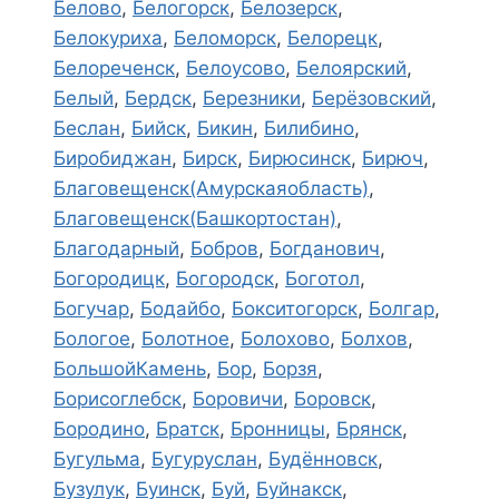
Белово
,
Белогорск
,
Белозерск
,
Белокуриха
,
Беломорск
,
Белорецк
,
Белореченск
,
Белоусово
,
Белоярский
,
Белый
,
Бердск
,
Березники
,
Берёзовский
,
Беслан
,
Бийск
,
Бикин
,
Билибино
,
Биробиджан
,
Бирск
,
Бирюсинск
,
Бирюч
,
Благовещенск(Амурскаяобласть)
,
Благовещенск(Башкортостан)
,
Благодарный
,
Бобров
,
Богданович
,
Богородицк
,
Богородск
,
Боготол
,
Богучар
,
Бодайбо
,
Бокситогорск
,
Болгар
,
Бологое
,
Болотное
,
Болохово
,
Болхов
,
БольшойКамень
,
Бор
,
Борзя
,
Борисоглебск
,
Боровичи
,
Боровск
,
Бородино
,
Братск
,
Бронницы
,
Брянск
,
Бугульма
,
Бугуруслан
,
Будённовск
,
Бузулук
,
Буинск
,
Буй
,
Буйнакск
,