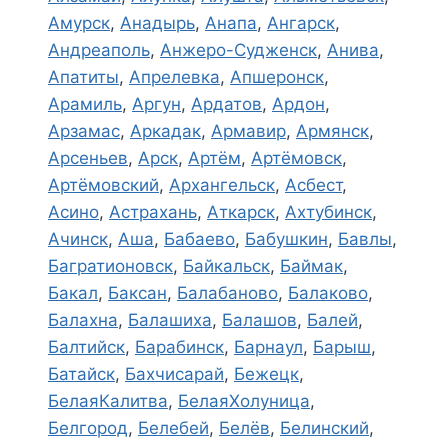
Амурск
,
Анадырь
,
Анапа
,
Ангарск
,
Андреаполь
,
Анжеро-Судженск
,
Анива
,
Апатиты
,
Апрелевка
,
Апшеронск
,
Арамиль
,
Аргун
,
Ардатов
,
Ардон
,
Арзамас
,
Аркадак
,
Армавир
,
Армянск
,
Арсеньев
,
Арск
,
Артём
,
Артёмовск
,
Артёмовский
,
Архангельск
,
Асбест
,
Асино
,
Астрахань
,
Аткарск
,
Ахтубинск
,
Ачинск
,
Аша
,
Бабаево
,
Бабушкин
,
Бавлы
,
Багратионовск
,
Байкальск
,
Баймак
,
Бакал
,
Баксан
,
Балабаново
,
Балаково
,
Балахна
,
Балашиха
,
Балашов
,
Балей
,
Балтийск
,
Барабинск
,
Барнаул
,
Барыш
,
Батайск
,
Бахчисарай
,
Бежецк
,
БелаяКалитва
,
БелаяХолуница
,
Белгород
,
Белебей
,
Белёв
,
Белинский
,