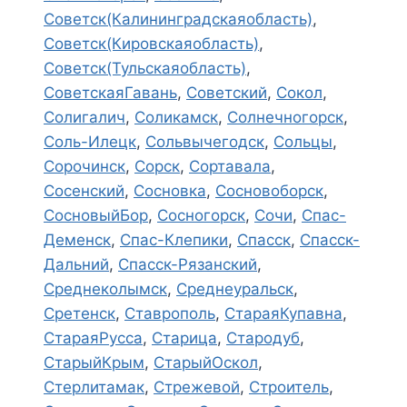
Советск(Калининградскаяобласть)
,
Советск(Кировскаяобласть)
,
Советск(Тульскаяобласть)
,
СоветскаяГавань
,
Советский
,
Сокол
,
Солигалич
,
Соликамск
,
Солнечногорск
,
Соль-Илецк
,
Сольвычегодск
,
Сольцы
,
Сорочинск
,
Сорск
,
Сортавала
,
Сосенский
,
Сосновка
,
Сосновоборск
,
СосновыйБор
,
Сосногорск
,
Сочи
,
Спас-
Деменск
,
Спас-Клепики
,
Спасск
,
Спасск-
Дальний
,
Спасск-Рязанский
,
Среднеколымск
,
Среднеуральск
,
Сретенск
,
Ставрополь
,
СтараяКупавна
,
СтараяРусса
,
Старица
,
Стародуб
,
СтарыйКрым
,
СтарыйОскол
,
Стерлитамак
,
Стрежевой
,
Строитель
,