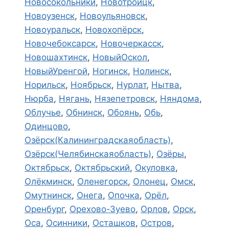
Новосокольники
,
Новотроицк
,
Новоузенск
,
Новоульяновск
,
Новоуральск
,
Новохопёрск
,
Новочебоксарск
,
Новочеркасск
,
Новошахтинск
,
НовыйОскол
,
НовыйУренгой
,
Ногинск
,
Нолинск
,
Норильск
,
Ноябрьск
,
Нурлат
,
Нытва
,
Нюрба
,
Нягань
,
Нязепетровск
,
Няндома
,
Облучье
,
Обнинск
,
Обоянь
,
Обь
,
Одинцово
,
Озёрск(Калининградскаяобласть)
,
Озёрск(Челябинскаяобласть)
,
Озёры
,
Октябрьск
,
Октябрьский
,
Окуловка
,
Олёкминск
,
Оленегорск
,
Олонец
,
Омск
,
Омутнинск
,
Онега
,
Опочка
,
Орёл
,
Оренбург
,
Орехово-Зуево
,
Орлов
,
Орск
,
Оса
,
Осинники
,
Осташков
,
Остров
,