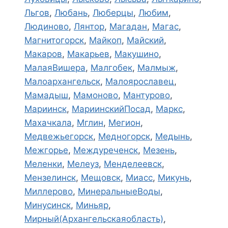
Льгов
,
Любань
,
Люберцы
,
Любим
,
Людиново
,
Лянтор
,
Магадан
,
Магас
,
Магнитогорск
,
Майкоп
,
Майский
,
Макаров
,
Макарьев
,
Макушино
,
МалаяВишера
,
Малгобек
,
Малмыж
,
Малоархангельск
,
Малоярославец
,
Мамадыш
,
Мамоново
,
Мантурово
,
Мариинск
,
МариинскийПосад
,
Маркс
,
Махачкала
,
Мглин
,
Мегион
,
Медвежьегорск
,
Медногорск
,
Медынь
,
Межгорье
,
Междуреченск
,
Мезень
,
Меленки
,
Мелеуз
,
Менделеевск
,
Мензелинск
,
Мещовск
,
Миасс
,
Микунь
,
Миллерово
,
МинеральныеВоды
,
Минусинск
,
Миньяр
,
Мирный(Архангельскаяобласть)
,