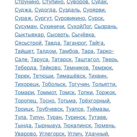
Струнино
,
Ступино
,
Суворов
,
Судак
,
Суджа
,
Судогда
,
Суздаль
,
Суоярви
,
Сураж
,
Сургут
,
Суровикино
,
Сурск
,
Сусуман
,
Сухиничи
,
СухойЛог
,
Сызрань
,
Сыктывкар
,
Сысерть
,
Сычёвка
,
Сясьстрой
,
Тавда
,
Таганрог
,
Тайга
,
Тайшет
,
Талдом
,
Тамбов
,
Тара
,
Тарко-
Сале
,
Таруса
,
Татарск
,
Таштагол
,
Тверь
,
Теберда
,
Тейково
,
Темников
,
Темрюк
,
Терек
,
Тетюши
,
Тимашёвск
,
Тихвин
,
Тихорецк
,
Тобольск
,
Тогучин
,
Тольятти
,
Томари
,
Томмот
,
Томск
,
Топки
,
Торжок
,
Торопец
,
Тосно
,
Тотьма
,
Трёхгорный
,
Троицк
,
Трубчевск
,
Туапсе
,
Туймазы
,
Тула
,
Тулун
,
Туран
,
Туринск
,
Тутаев
,
Тында
,
Тырныауз
,
Тюкалинск
,
Тюмень
,
Уварово
,
Углегорск
,
Углич
,
Удачный
,