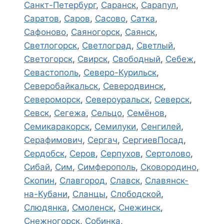
Санкт-Петербург
,
Саранск
,
Сарапул
,
Саратов
,
Саров
,
Сасово
,
Сатка
,
Сафоново
,
Саяногорск
,
Саянск
,
Светлогорск
,
Светлоград
,
Светлый
,
Светогорск
,
Свирск
,
Свободный
,
Себеж
,
Севастополь
,
Северо-Курильск
,
Северобайкальск
,
Северодвинск
,
Североморск
,
Североуральск
,
Северск
,
Севск
,
Сегежа
,
Сельцо
,
Семёнов
,
Семикаракорск
,
Семилуки
,
Сенгилей
,
Серафимович
,
Сергач
,
СергиевПосад
,
Сердобск
,
Серов
,
Серпухов
,
Сертолово
,
Сибай
,
Сим
,
Симферополь
,
Сковородино
,
Скопин
,
Славгород
,
Славск
,
Славянск-
на-Кубани
,
Сланцы
,
Слободской
,
Слюдянка
,
Смоленск
,
Снежинск
,
Снежногорск
,
Собинка
,