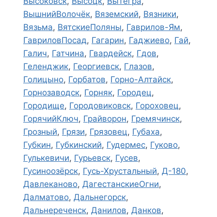
Высоковск
,
Высоцк
,
Вытегра
,
ВышнийВолочёк
,
Вяземский
,
Вязники
,
Вязьма
,
ВятскиеПоляны
,
Гаврилов-Ям
,
ГавриловПосад
,
Гагарин
,
Гаджиево
,
Гай
,
Галич
,
Гатчина
,
Гвардейск
,
Гдов
,
Геленджик
,
Георгиевск
,
Глазов
,
Голицыно
,
Горбатов
,
Горно-Алтайск
,
Горнозаводск
,
Горняк
,
Городец
,
Городище
,
Городовиковск
,
Гороховец
,
ГорячийКлюч
,
Грайворон
,
Гремячинск
,
Грозный
,
Грязи
,
Грязовец
,
Губаха
,
Губкин
,
Губкинский
,
Гудермес
,
Гуково
,
Гулькевичи
,
Гурьевск
,
Гусев
,
Гусиноозёрск
,
Гусь-Хрустальный
,
Д-180
,
Давлеканово
,
ДагестанскиеОгни
,
Далматово
,
Дальнегорск
,
Дальнереченск
,
Данилов
,
Данков
,