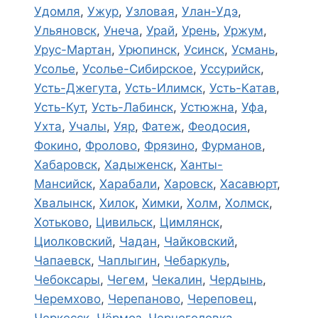
Удомля
,
Ужур
,
Узловая
,
Улан-Удэ
,
Ульяновск
,
Унеча
,
Урай
,
Урень
,
Уржум
,
Урус-Мартан
,
Урюпинск
,
Усинск
,
Усмань
,
Усолье
,
Усолье-Сибирское
,
Уссурийск
,
Усть-Джегута
,
Усть-Илимск
,
Усть-Катав
,
Усть-Кут
,
Усть-Лабинск
,
Устюжна
,
Уфа
,
Ухта
,
Учалы
,
Уяр
,
Фатеж
,
Феодосия
,
Фокино
,
Фролово
,
Фрязино
,
Фурманов
,
Хабаровск
,
Хадыженск
,
Ханты-
Мансийск
,
Харабали
,
Харовск
,
Хасавюрт
,
Хвалынск
,
Хилок
,
Химки
,
Холм
,
Холмск
,
Хотьково
,
Цивильск
,
Цимлянск
,
Циолковский
,
Чадан
,
Чайковский
,
Чапаевск
,
Чаплыгин
,
Чебаркуль
,
Чебоксары
,
Чегем
,
Чекалин
,
Чердынь
,
Черемхово
,
Черепаново
,
Череповец
,