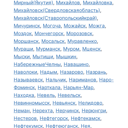
Мирный(Якутия)
,
Михайлов
,
Михайловка
,
Михайловск(Свердловскаяобласть)
,
Михайловск(Ставропольскийкрай)
,
Мичуринск
,
Могоча
,
Можайск
,
Можга
,
Моздок
,
Мончегорск
,
Морозовск
,
Моршанск
,
Мосальск
,
Муравленко
,
Мураши
,
Мурманск
,
Муром
,
Мценск
,
Мыски
,
Мытищи
,
Мышкин
,
НабережныеЧелны
,
Навашино
,
Наволоки
,
Надым
,
Назарово
,
Назрань
,
Называевск
,
Нальчик
,
Нариманов
,
Наро-
Фоминск
,
Нарткала
,
Нарьян-Мар
,
Находка
,
Невель
,
Невельск
,
Невинномысск
,
Невьянск
,
Нелидово
,
Неман
,
Нерехта
,
Нерчинск
,
Нерюнгри
,
Нестеров
,
Нефтегорск
,
Нефтекамск
,
Нефтекумск
,
Нефтеюганск
,
Нея
,