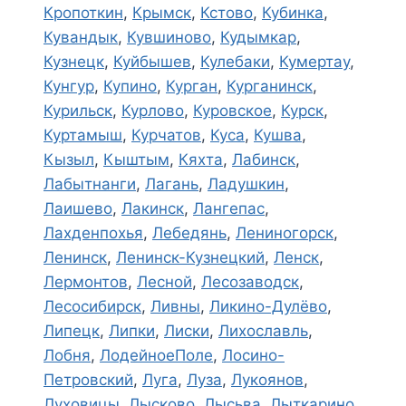
Кропоткин
,
Крымск
,
Кстово
,
Кубинка
,
Кувандык
,
Кувшиново
,
Кудымкар
,
Кузнецк
,
Куйбышев
,
Кулебаки
,
Кумертау
,
Кунгур
,
Купино
,
Курган
,
Курганинск
,
Курильск
,
Курлово
,
Куровское
,
Курск
,
Куртамыш
,
Курчатов
,
Куса
,
Кушва
,
Кызыл
,
Кыштым
,
Кяхта
,
Лабинск
,
Лабытнанги
,
Лагань
,
Ладушкин
,
Лаишево
,
Лакинск
,
Лангепас
,
Лахденпохья
,
Лебедянь
,
Лениногорск
,
Ленинск
,
Ленинск-Кузнецкий
,
Ленск
,
Лермонтов
,
Лесной
,
Лесозаводск
,
Лесосибирск
,
Ливны
,
Ликино-Дулёво
,
Липецк
,
Липки
,
Лиски
,
Лихославль
,
Лобня
,
ЛодейноеПоле
,
Лосино-
Петровский
,
Луга
,
Луза
,
Лукоянов
,
Луховицы
,
Лысково
,
Лысьва
,
Лыткарино
,