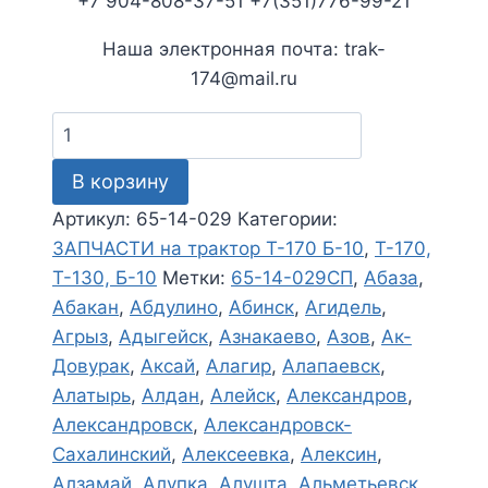
+7 904-808-37-51 +7(351)776-99-21
Наша электронная почта: trak-
174@mail.ru
Количество
товара
В корзину
Двигатель
Д-180
Артикул:
65-14-029
Категории:
(65-
ЗАПЧАСТИ на трактор Т-170 Б-10
,
Т-170,
14-
Т-130, Б-10
Метки:
65-14-029СП
,
Абаза
,
029СП)
Абакан
,
Абдулино
,
Абинск
,
Агидель
,
Агрыз
,
Адыгейск
,
Азнакаево
,
Азов
,
Ак-
Довурак
,
Аксай
,
Алагир
,
Алапаевск
,
Алатырь
,
Алдан
,
Алейск
,
Александров
,
Александровск
,
Александровск-
Сахалинский
,
Алексеевка
,
Алексин
,
Алзамай
,
Алупка
,
Алушта
,
Альметьевск
,