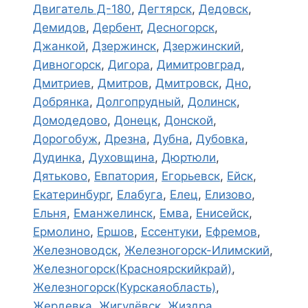
Двигатель Д-180
,
Дегтярск
,
Дедовск
,
Демидов
,
Дербент
,
Десногорск
,
Джанкой
,
Дзержинск
,
Дзержинский
,
Дивногорск
,
Дигора
,
Димитровград
,
Дмитриев
,
Дмитров
,
Дмитровск
,
Дно
,
Добрянка
,
Долгопрудный
,
Долинск
,
Домодедово
,
Донецк
,
Донской
,
Дорогобуж
,
Дрезна
,
Дубна
,
Дубовка
,
Дудинка
,
Духовщина
,
Дюртюли
,
Дятьково
,
Евпатория
,
Егорьевск
,
Ейск
,
Екатеринбург
,
Елабуга
,
Елец
,
Елизово
,
Ельня
,
Еманжелинск
,
Емва
,
Енисейск
,
Ермолино
,
Ершов
,
Ессентуки
,
Ефремов
,
Железноводск
,
Железногорск-Илимский
,
Железногорск(Красноярскийкрай)
,
Железногорск(Курскаяобласть)
,
Жердевка
,
Жигулёвск
,
Жиздра
,