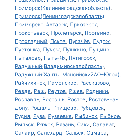
Приморск(Калининградскаяобласть)
,
Приморск(Ленинградскаяобласть)
,
Приморско-Ахтарск
,
Приозерск
,
Прокопьевск
,
Пролетарск
,
Протвино
,
Прохладный
,
Псков
,
Пугачёв
,
Пудож
,
Пустошка
,
Пучеж
,
Пушкино
,
Пущино
,
Пыталово
,
Пыть-Ях
,
Пятигорск
,
Радужный(Владимирскаяобласть)
,
Радужный(Ханты-МансийскийАО–Югра)
,
Райчихинск
,
Раменское
,
Рассказово
,
Ревда
,
Реж
,
Реутов
,
Ржев
,
Родники
,
Рославль
,
Россошь
,
Ростов
,
Ростов-на-
Дону
,
Рошаль
,
Ртищево
,
Рубцовск
,
Рудня
,
Руза
,
Рузаевка
,
Рыбинск
,
Рыбное
,
Рыльск
,
Ряжск
,
Рязань
,
Саки
,
Салават
,
Салаир
,
Салехард
,
Сальск
,
Самара
,