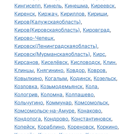
Кингисепп
,
Кинель
,
Кинешма
,
Киреевск
,
Киренск
,
Киржач
,
Кириллов
,
Кириши
,
Киров(Калужскаяобласть)
,
Киров(Кировскаяобласть)
,
Кировград
,
Кирово-Чепецк
,
Кировск(Ленинградскаяобласть)
,
Кировск(Мурманскаяобласть)
,
Кирс
,
Кирсанов
,
Киселёвск
,
Кисловодск
,
Клин
,
Клинцы
,
Княгинино
,
Ковдор
,
Ковров
,
Ковылкино
,
Когалым
,
Кодинск
,
Козельск
,
Козловка
,
Козьмодемьянск
,
Кола
,
Кологрив
,
Коломна
,
Колпашево
,
Кольчугино
,
Коммунар
,
Комсомольск
,
Комсомольск-на-Амуре
,
Конаково
,
Кондопога
,
Кондрово
,
Константиновск
,
Копейск
,
Кораблино
,
Кореновск
,
Коркино
,