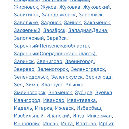
Жирновск
,
Жуков
,
Жуковка
,
Жуковский
,
Завитинск
,
Заводоуковск
,
Заволжск
,
Заволжье
,
Задонск
,
Заинск
,
Закаменск
,
Заозёрный
,
Заозёрск
,
ЗападнаяДвина
,
Заполярный
,
Зарайск
,
Заречный(Пензенскаяобласть)
,
Заречный(Свердловскаяобласть)
,
Заринск
,
Звенигово
,
Звенигород
,
Зверево
,
Зеленогорск
,
Зеленоградск
,
Зеленодольск
,
Зеленокумск
,
Зерноград
,
Зея
,
Зима
,
Златоуст
,
Злынка
,
Змеиногорск
,
Знаменск
,
Зубцов
,
Зуевка
,
Ивангород
,
Иваново
,
Ивантеевка
,
Ивдель
,
Игарка
,
Ижевск
,
Избербаш
,
Изобильный
,
Иланский
,
Инза
,
Инкерман
,
Иннополис
,
Инсар
,
Инта
,
Ипатово
,
Ирбит
,