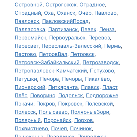
Островной
,
Острогожск
,
Отрадное
,
Отрадный
,
Оха
,
Оханск
,
Очёр
,
Павлово
,
Павловск
,
ПавловскийПосад
,
Палласовка
,
Партизанск
,
Певек
,
Пенза
,
Первомайск
,
Первоуральск
,
Перевоз
,
Пересвет
,
Переславль-Залесский
,
Пермь
,
Пестово
,
ПетровВал
,
Петровск
,
Петровск-Забайкальский
,
Петрозаводск
,
Петропавловск-Камчатский
,
Петухово
,
Петушки
,
Печора
,
Печоры
,
Пикалёво
,
Пионерский
,
Питкяранта
,
Плавск
,
Пласт
,
Плёс
,
Поворино
,
Подольск
,
Подпорожье
,
Покачи
,
Покров
,
Покровск
,
Полевской
,
Полесск
,
Полысаево
,
ПолярныеЗори
,
Полярный
,
Поронайск
,
Порхов
,
Похвистнево
,
Почеп
,
Починок
,
Пошехонье
,
Правдинск
,
Приволжск
,