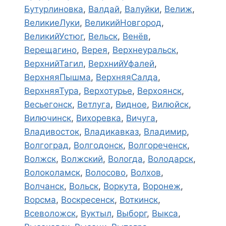
Бутурлиновка
,
Валдай
,
Валуйки
,
Велиж
,
ВеликиеЛуки
,
ВеликийНовгород
,
ВеликийУстюг
,
Вельск
,
Венёв
,
Верещагино
,
Верея
,
Верхнеуральск
,
ВерхнийТагил
,
ВерхнийУфалей
,
ВерхняяПышма
,
ВерхняяСалда
,
ВерхняяТура
,
Верхотурье
,
Верхоянск
,
Весьегонск
,
Ветлуга
,
Видное
,
Вилюйск
,
Вилючинск
,
Вихоревка
,
Вичуга
,
Владивосток
,
Владикавказ
,
Владимир
,
Волгоград
,
Волгодонск
,
Волгореченск
,
Волжск
,
Волжский
,
Вологда
,
Володарск
,
Волоколамск
,
Волосово
,
Волхов
,
Волчанск
,
Вольск
,
Воркута
,
Воронеж
,
Ворсма
,
Воскресенск
,
Воткинск
,
Всеволожск
,
Вуктыл
,
Выборг
,
Выкса
,