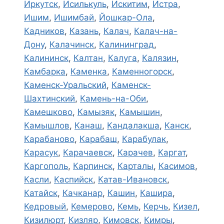
Иркутск
,
Исилькуль
,
Искитим
,
Истра
,
Ишим
,
Ишимбай
,
Йошкар-Ола
,
Кадников
,
Казань
,
Калач
,
Калач-на-
Дону
,
Калачинск
,
Калининград
,
Калининск
,
Калтан
,
Калуга
,
Калязин
,
Камбарка
,
Каменка
,
Каменногорск
,
Каменск-Уральский
,
Каменск-
Шахтинский
,
Камень-на-Оби
,
Камешково
,
Камызяк
,
Камышин
,
Камышлов
,
Канаш
,
Кандалакша
,
Канск
,
Карабаново
,
Карабаш
,
Карабулак
,
Карасук
,
Карачаевск
,
Карачев
,
Каргат
,
Каргополь
,
Карпинск
,
Карталы
,
Касимов
,
Касли
,
Каспийск
,
Катав-Ивановск
,
Катайск
,
Качканар
,
Кашин
,
Кашира
,
Кедровый
,
Кемерово
,
Кемь
,
Керчь
,
Кизел
,
Кизилюрт
,
Кизляр
,
Кимовск
,
Кимры
,