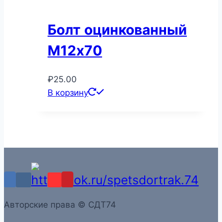
Болт оцинкованный
М12х70
₽
25.00
В корзину
Aвторские права © СДТ74