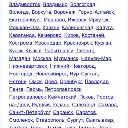
Владивосток
,
Владимир
,
Волгоград
,
Вологда
,
Воркута
,
Воронеж
,
Горно-Алтайск
,
Екатеринбург
,
Иваново
,
Ижевск
,
Иркутск
,
Йошкар-Ола
,
Казань
,
Калининград
,
Калуга
,
Караганда
,
Кемерово
,
Киров
,
Костанай
,
Кострома
,
Краснодар
,
Красноярск
,
Курган
,
Курск
,
Кызыл
,
Лабытнанги
,
Липецк
,
Магадан
,
Москва
,
Мурманск
,
Нарьян-Мар
,
Нижневартовск
,
Нижний-Новгород
,
Новгород
,
Новосибирск
,
Нур-Султан
,
Нягонь
,
Омск
,
Орёл
,
Оренбург
,
Павлодар
,
Пенза
,
Пермь
,
Петропавловск
,
Петропавловск-Камчатский
,
Псков
,
Ростов-
на-Дону
,
Рудный
,
Рязань
,
Салехард
,
Самара
,
Санкт-Петербург
,
Саранск
,
Саратов
,
Смоленск
,
Ставрополь
,
Сургут
,
Сыктывкар
,
Тамбов
,
Тверь
,
Томск
,
Тула
,
Тюмень
,
Улан-