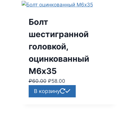
Болт
шестигранной
головкой,
оцинкованный
М6х35
₽
60.00
Первоначальная
₽
58.00
Текущая
цена
цена:
В корзину
составляла
₽58.00.
₽60.00.