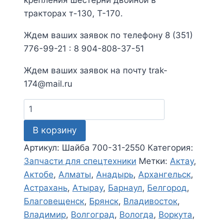
тракторах т-130, Т-170.
Ждем ваших заявок по телефону 8 (351)
776-99-21 : 8 904-808-37-51
Ждем ваших заявок на почту trak-
174@mail.ru
Количество
товара
В корзину
Шайба
700-
Артикул:
Шайба 700-31-2550
Категория:
31-
Запчасти для спецтехники
Метки:
Актау
,
2550
Актобе
,
Алматы
,
Анадырь
,
Архангельск
,
Астрахань
,
Атырау
,
Барнаул
,
Белгород
,
Благовещенск
,
Брянск
,
Владивосток
,
Владимир
,
Волгоград
,
Вологда
,
Воркута
,