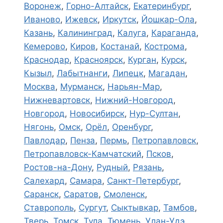
Воронеж
,
Горно-Алтайск
,
Екатеринбург
,
Иваново
,
Ижевск
,
Иркутск
,
Йошкар-Ола
,
Казань
,
Калининград
,
Калуга
,
Караганда
,
Кемерово
,
Киров
,
Костанай
,
Кострома
,
Краснодар
,
Красноярск
,
Курган
,
Курск
,
Кызыл
,
Лабытнанги
,
Липецк
,
Магадан
,
Москва
,
Мурманск
,
Нарьян-Мар
,
Нижневартовск
,
Нижний-Новгород
,
Новгород
,
Новосибирск
,
Нур-Султан
,
Нягонь
,
Омск
,
Орёл
,
Оренбург
,
Павлодар
,
Пенза
,
Пермь
,
Петропавловск
,
Петропавловск-Камчатский
,
Псков
,
Ростов-на-Дону
,
Рудный
,
Рязань
,
Салехард
,
Самара
,
Санкт-Петербург
,
Саранск
,
Саратов
,
Смоленск
,
Ставрополь
,
Сургут
,
Сыктывкар
,
Тамбов
,
Тверь
,
Томск
,
Тула
,
Тюмень
,
Улан-Удэ
,