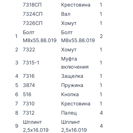
7318СП
Крестовина
1
7324СП
Вал
1
7326СП
Хомут
1
Болт
Болт
1
2
М8х55.88.019
М8х55.88.019
2
7322
Хомут
1
Муфта
3
7315-1
1
включения
4
7316
Защелка
1
5
3874
Пружина
1
6
516
Кнопка
1
7
7310
Крестовина
1
8
7312
Палец
4
Шплинт
Шплинт
9
4
2,5х16.019
2,5х16.019