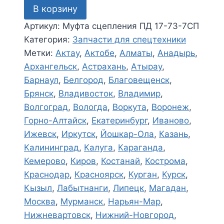
В корзину
Муфта
сцепления
Артикул:
Муфта сцепления ПД 17-73-7СП
ПД
Категория:
Запчасти для спецтехники
17-
Метки:
Актау
,
Актобе
,
Алматы
,
Анадырь
,
73-
Архангельск
,
Астрахань
,
Атырау
,
7СП
Барнаул
,
Белгород
,
Благовещенск
,
Брянск
,
Владивосток
,
Владимир
,
Волгоград
,
Вологда
,
Воркута
,
Воронеж
,
Горно-Алтайск
,
Екатеринбург
,
Иваново
,
Ижевск
,
Иркутск
,
Йошкар-Ола
,
Казань
,
Калининград
,
Калуга
,
Караганда
,
Кемерово
,
Киров
,
Костанай
,
Кострома
,
Краснодар
,
Красноярск
,
Курган
,
Курск
,
Кызыл
,
Лабытнанги
,
Липецк
,
Магадан
,
Москва
,
Мурманск
,
Нарьян-Мар
,
Нижневартовск
,
Нижний-Новгород
,