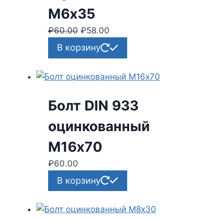
М6х35
₽
60.00
Первоначальная
₽
58.00
Текущая
цена
цена:
В корзину
составляла
₽58.00.
₽60.00.
Болт DIN 933
оцинкованный
М16х70
₽
60.00
В корзину