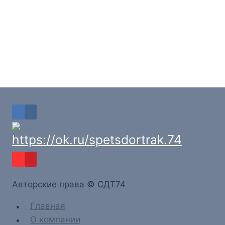
Aвторские права © СДТ74
Главная
О компании