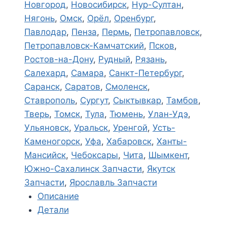
Новгород
,
Новосибирск
,
Нур-Султан
,
Нягонь
,
Омск
,
Орёл
,
Оренбург
,
Павлодар
,
Пенза
,
Пермь
,
Петропавловск
,
Петропавловск-Камчатский
,
Псков
,
Ростов-на-Дону
,
Рудный
,
Рязань
,
Салехард
,
Самара
,
Санкт-Петербург
,
Саранск
,
Саратов
,
Смоленск
,
Ставрополь
,
Сургут
,
Сыктывкар
,
Тамбов
,
Тверь
,
Томск
,
Тула
,
Тюмень
,
Улан-Удэ
,
Ульяновск
,
Уральск
,
Уренгой
,
Усть-
Каменогорск
,
Уфа
,
Хабаровск
,
Ханты-
Мансийск
,
Чебоксары
,
Чита
,
Шымкент
,
Южно-Сахалинск Запчасти
,
Якутск
Запчасти
,
Ярославль Запчасти
Описание
Детали