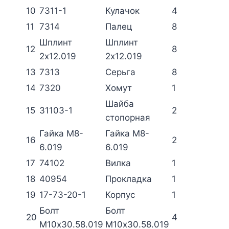
10
7311-1
Кулачок
4
11
7314
Палец
8
Шплинт
Шплинт
12
8
2х12.019
2х12.019
13
7313
Серьга
8
14
7320
Хомут
1
Шайба
15
31103-1
2
стопорная
Гайка М8-
Гайка М8-
16
2
6.019
6.019
17
74102
Вилка
1
18
40954
Прокладка
1
19
17-73-20-1
Корпус
1
Болт
Болт
20
4
М10х30.58.019
М10х30.58.019