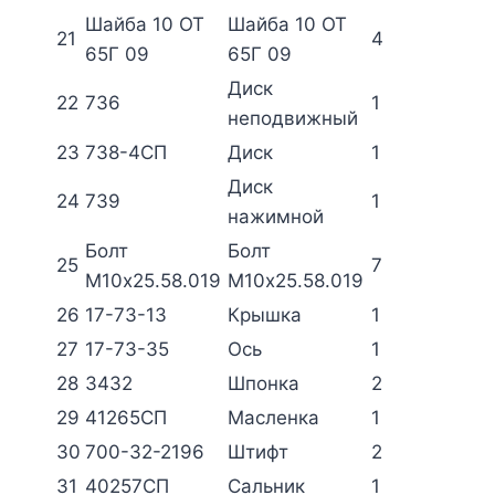
Шайба 10 ОТ
Шайба 10 ОТ
21
4
65Г 09
65Г 09
Диск
22
736
1
неподвижный
23
738-4СП
Диск
1
Диск
24
739
1
нажимной
Болт
Болт
25
7
М10х25.58.019
М10х25.58.019
26
17-73-13
Крышка
1
27
17-73-35
Ось
1
28
3432
Шпонка
2
29
41265СП
Масленка
1
30
700-32-2196
Штифт
2
31
40257СП
Сальник
1