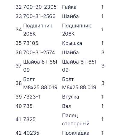
32
700-30-2305
Гайка
1
33
700-31-2566
Шайба
1
Подшипник
Подшипник
34
1
208К
208К
35
73105
Крышка
1
36
700-31-2574
Шайба
3
Шайба 8Т 65Г
Шайба 8Т 65Г
37
3
09
09
Болт
Болт
38
3
М8х25.88.019
М8х25.88.019
39
7323-1
Втулка
1
40
735
Вал
1
Палец
41
7325
1
стопорный
42
40235
Прокладка
1