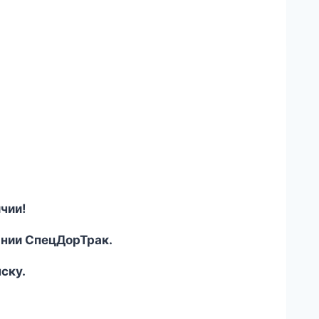
чии!
ании СпецДорТрак.
ску.