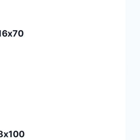
16х70
М8х100