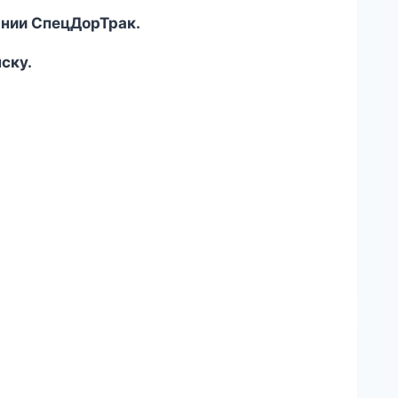
ании СпецДорТрак.
ску.