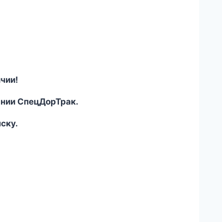
чии!
ании СпецДорТрак.
ску.