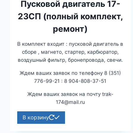
цена
цена:
Пусковой двигатель 17-
составляла
₽69,000.00.
23СП (полный комплект,
₽74,000.00.
ремонт)
В комплект входит : пусковой двигатель в
сборе , магнето, стартер, карбюратор,
воздушный фильтр, бронепровода, свечи.
Ждем ваших заявок по телефону 8 (351)
776-99-21 : 8 904-808-37-51
Ждем ваших заявок на почту trak-
174@mail.ru
В корзину