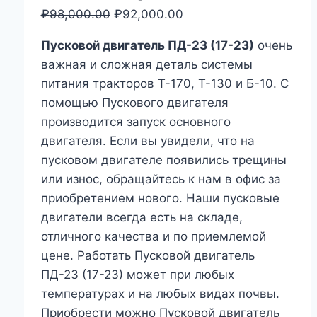
₽
98,000.00
Первоначальная
₽
92,000.00
Текущая
цена
цена:
Пусковой двигатель ПД-23 (17-23)
очень
составляла
₽92,000.00.
важная и сложная деталь системы
₽98,000.00.
питания тракторов Т-170, Т-130 и Б-10. С
помощью Пускового двигателя
производится запуск основного
двигателя. Если вы увидели, что на
пусковом двигателе появились трещины
или износ, обращайтесь к нам в офис за
приобретением нового. Наши пусковые
двигатели всегда есть на складе,
отличного качества и по приемлемой
цене. Работать Пусковой двигатель
ПД-23 (17-23) может при любых
температурах и на любых видах почвы.
Приобрести можно Пусковой двигатель