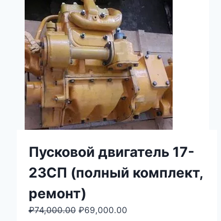
Пусковой двигатель 17-
23СП (полный комплект,
ремонт)
₽
74,000.00
Первоначальная
₽
69,000.00
Текущая