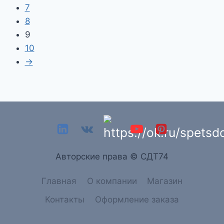
7
8
9
10
→
Aвторские права © СДТ74
Главная
О компании
Магазин
Контакты
Оформление заказа