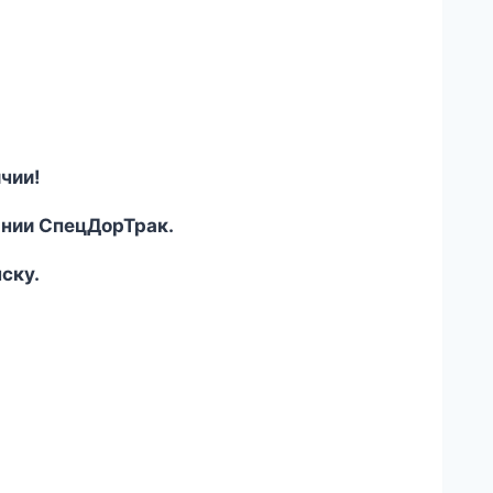
чии!
ании СпецДорТрак.
ску.