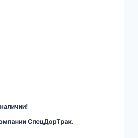
наличии!
компании СпецДорТрак.
.