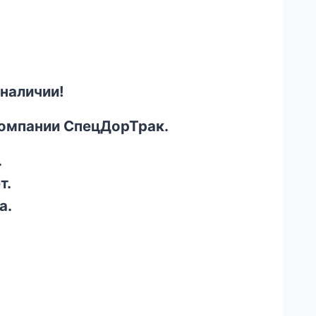
наличии!
компании СпецДорТрак.
.
т.
а.