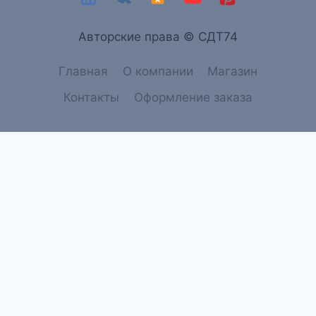
Aвторские права © СДТ74
Главная
О компании
Магазин
Контакты
Оформление заказа
→
Связатся с нами
Связатся с нами