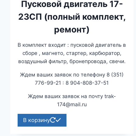
цена
цена:
Пусковой двигатель 17-
составляла
₽69,000.00.
23СП (полный комплект,
₽74,000.00.
ремонт)
В комплект входит : пусковой двигатель в
сборе , магнето, стартер, карбюратор,
воздушный фильтр, бронепровода, свечи.
Ждем ваших заявок по телефону 8 (351)
776-99-21 : 8 904-808-37-51
Ждем ваших заявок на почту trak-
174@mail.ru
В корзину