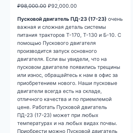
₽
98,000.00
Первоначальная
₽
92,000.00
Текущая
цена
цена:
Пусковой двигатель ПД-23 (17-23)
очень
составляла
₽92,000.00.
важная и сложная деталь системы
₽98,000.00.
питания тракторов Т-170, Т-130 и Б-10. С
помощью Пускового двигателя
производится запуск основного
двигателя. Если вы увидели, что на
пусковом двигателе появились трещины
или износ, обращайтесь к нам в офис за
приобретением нового. Наши пусковые
двигатели всегда есть на складе,
отличного качества и по приемлемой
цене. Работать Пусковой двигатель
ПД-23 (17-23) может при любых
температурах и на любых видах почвы.
Приобрести можно Пусковой двигатель