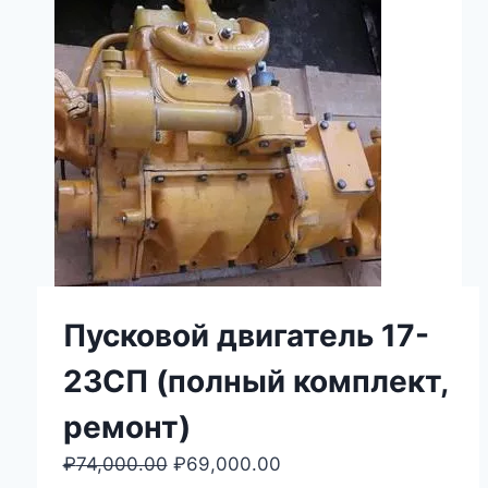
Пусковой двигатель 17-
23СП (полный комплект,
ремонт)
₽
74,000.00
Первоначальная
₽
69,000.00
Текущая