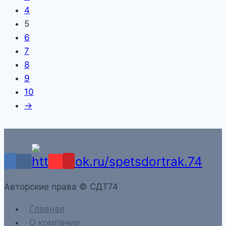
4
5
6
7
8
9
10
→
Aвторские права © СДТ74
Главная
О компании