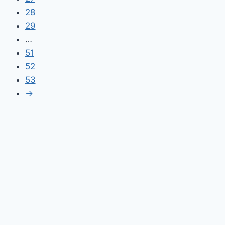
28
29
…
51
52
53
→