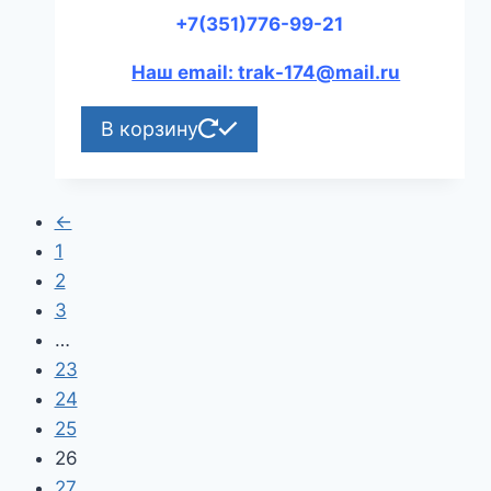
+7(351)776-99-21
Наш email: trak-174@mail.ru
В корзину
←
1
2
3
…
23
24
25
26
27