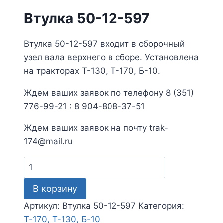
Втулка 50-12-597
Втулка 50-12-597 входит в сборочный
узел вала верхнего в сборе. Установлена
на тракторах Т-130, Т-170, Б-10.
Ждем ваших заявок по телефону 8 (351)
776-99-21 : 8 904-808-37-51
Ждем ваших заявок на почту trak-
174@mail.ru
Количество
товара
В корзину
Втулка
50-
Артикул:
Втулка 50-12-597
Категория:
12-
Т-170, Т-130, Б-10