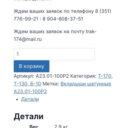
Ждем ваших заявок по телефону 8 (351)
776-99-21 : 8 904-808-37-51
Ждем ваших заявок на почту trak-
174@mail.ru
Количество
товара
В корзину
Вкладыши
шатунные
Артикул:
А23.01-100Р2
Категория:
Т-170,
А23.01-
Т-130, Б-10
Метка:
Вкладыши шатунные
100Р2
А23.01-100Р2
Детали
Детали
Вес
2.9 кг