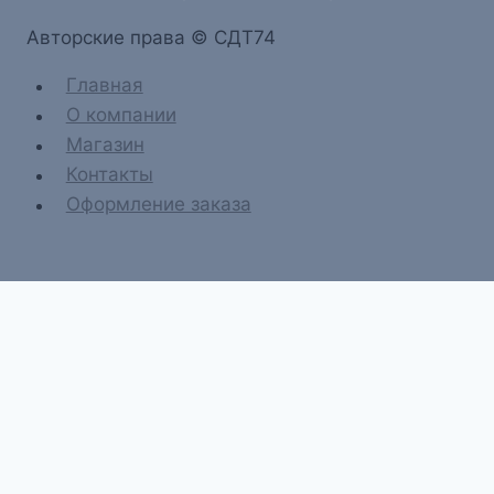
Aвторские права © СДТ74
Главная
О компании
Магазин
Контакты
Оформление заказа
→
Связатся с нами
Связатся с нами