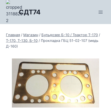
Перейти
к
СДТ74
содержимому
Главная
/
Магазин
/
Бульдозер Б-10 / Трактор Т-170
/
Т-170, Т-130, Б-10
/
Прокладка ГБЦ 51-02-107 (медь
Д-160)