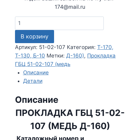
174@mail.ru
Количество
товара
В корзину
Прокладка
ГБЦ
Артикул:
51-02-107
Категория:
Т-170,
51-
Т-130, Б-10
Метки:
Д-160)
,
Прокладка
02-
ГБЦ 51-02-107 (медь
107
Описание
(медь
Детали
Д-160)
Описание
ПРОКЛАДКА ГБЦ 51-02-
107 (МЕДЬ Д-160)
Каталожный номер и