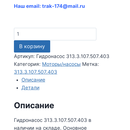
Наш email:
trak-174@mail.ru
Количество
товара
В корзину
Гидронасос
313.3.107.507.403
Артикул:
Гидронасос 313.3.107.507.403
Категория:
Моторы/насосы
Метка:
313.3.107.507.403
Описание
Детали
Описание
Гидронасос 313.3.107.507.403 в
наличии на складе. Основное