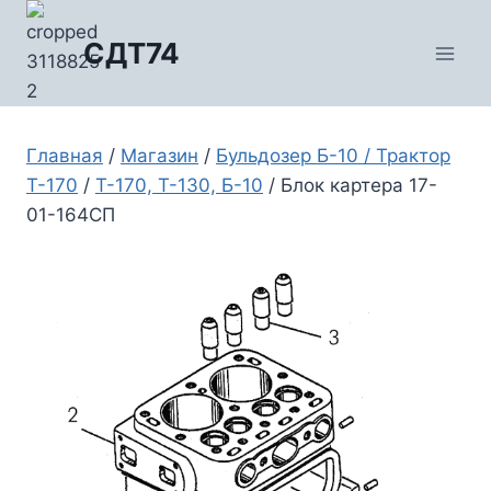
Перейти
к
СДТ74
содержимому
Главная
/
Магазин
/
Бульдозер Б-10 / Трактор
Т-170
/
Т-170, Т-130, Б-10
/
Блок картера 17-
01-164СП