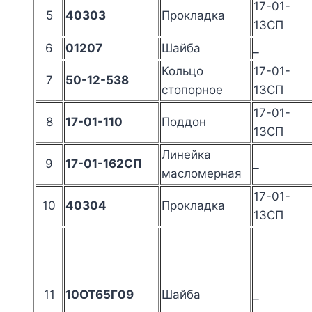
17-01-
5
40303
Прокладка
13СП
6
01207
Шайба
_
Кольцо
17-01-
7
50-12-538
стопорное
13СП
17-01-
8
17-01-110
Поддон
13СП
Линейка
9
17-01-162СП
_
масломерная
17-01-
10
40304
Прокладка
13СП
11
10ОТ65Г09
Шайба
_