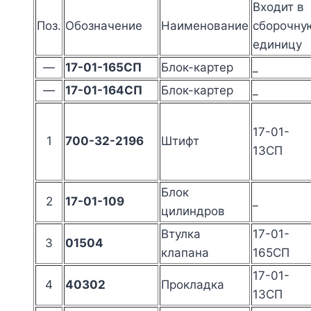
Входит в
Поз.
Обозначение
Наименование
сборочну
единицу
—
17-01-165СП
Блок-картер
_
—
17-01-164СП
Блок-картер
_
17-01-
1
700-32-2196
Штифт
13СП
Блок
2
17-01-109
_
цилиндров
Втулка
17-01-
3
01504
клапана
165СП
17-01-
4
40302
Прокладка
13СП