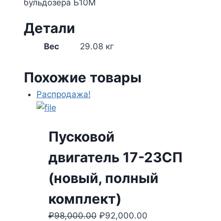
бульдозера Б10М
Детали
Вес
29.08 кг
Похожие товары
Распродажа!
Пусковой
двигатель 17-23СП
(новый, полный
комплект)
₽
98,000.00
Первоначальная
₽
92,000.00
Текущая