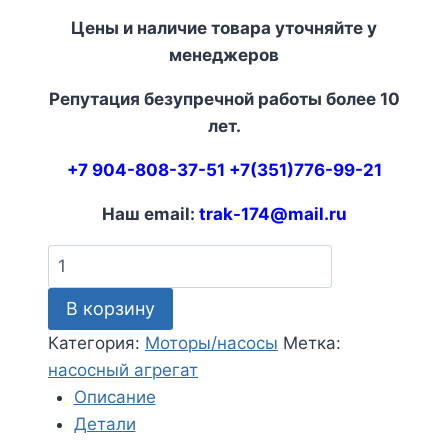
Цены и наличие товара уточняйте у
менеджеров
Репутация безупречной работы более 10
лет.
+7 904-808-37-51 +7(351)776-99-21
Наш email:
trak-174@mail.ru
Количество
товара
В корзину
333.3.55.100.220
насосный
Категория:
Моторы/насосы
Метка:
агрегат
насосный агрегат
Описание
Детали