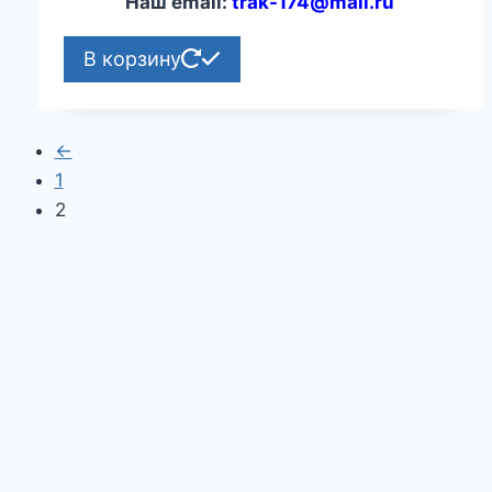
Наш email:
trak-174@mail.ru
В корзину
←
1
2