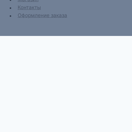
Контакты
Оформление заказа
→
Связатся с нами
Связатся с нами