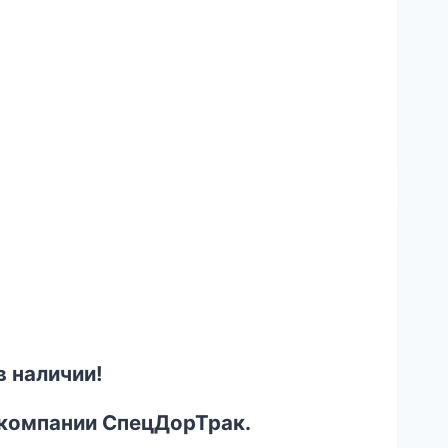
 наличии!
 компании СпецДорТрак.