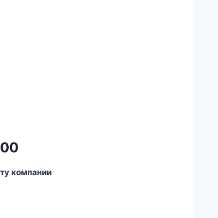
000
сту компании