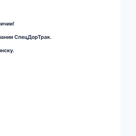
личии!
пании СпецДорТрак.
инску.