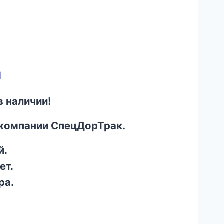
й
 наличии!
 компании СпецДорТрак.
й.
ет.
ра.