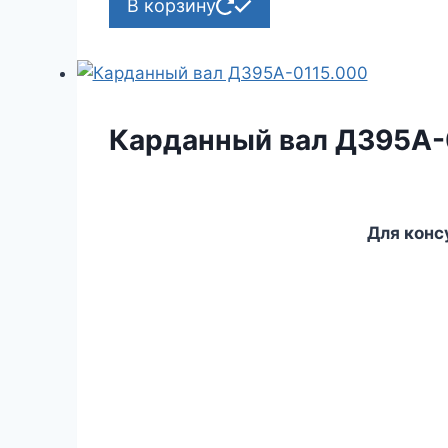
В корзину
Карданный вал Д395А-
Для конс