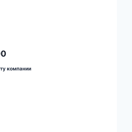
00
сту компании