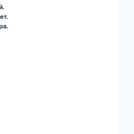
й.
ет.
ра.