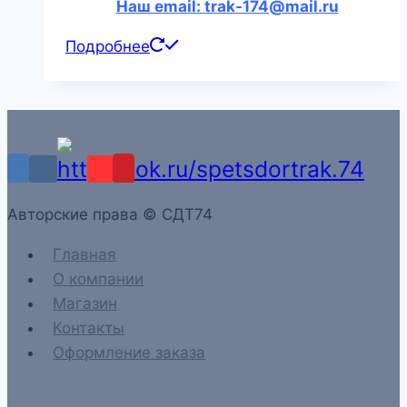
Наш email: trak-174@mail.ru
Подробнее
Aвторские права © СДТ74
Главная
О компании
Магазин
Контакты
Оформление заказа