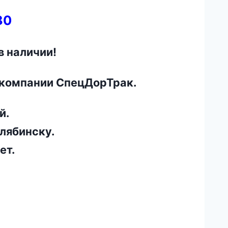
80
 наличии!
 компании СпецДорТрак.
й.
елябинску.
ет.