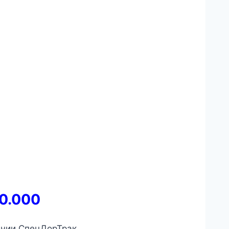
0.000
ании СпецДорТрак.