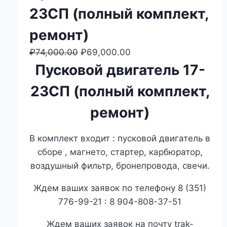
23СП (полный комплект,
ремонт)
₽
74,000.00
Первоначальная
₽
69,000.00
Текущая
цена
цена:
Пусковой двигатель 17-
составляла
₽69,000.00.
23СП (полный комплект,
₽74,000.00.
ремонт)
В комплект входит : пусковой двигатель в
сборе , магнето, стартер, карбюратор,
воздушный фильтр, бронепровода, свечи.
Ждем ваших заявок по телефону 8 (351)
776-99-21 : 8 904-808-37-51
Ждем ваших заявок на почту trak-