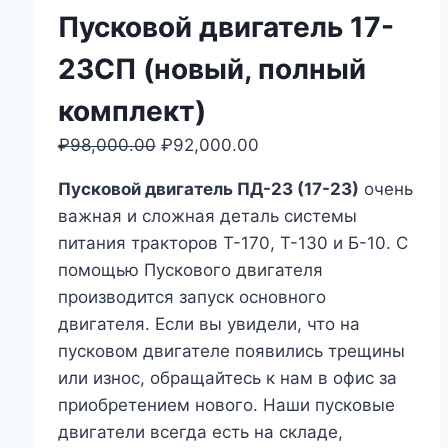
Пусковой двигатель 17-
23СП (новый, полный
комплект)
₽
98,000.00
Первоначальная
₽
92,000.00
Текущая
цена
цена:
Пусковой двигатель ПД-23 (17-23)
очень
составляла
₽92,000.00.
важная и сложная деталь системы
₽98,000.00.
питания тракторов Т-170, Т-130 и Б-10. С
помощью Пускового двигателя
производится запуск основного
двигателя. Если вы увидели, что на
пусковом двигателе появились трещины
или износ, обращайтесь к нам в офис за
приобретением нового. Наши пусковые
двигатели всегда есть на складе,