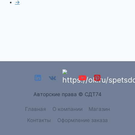
→
Aвторские права © СДТ74
Главная
О компании
Магазин
Контакты
Оформление заказа